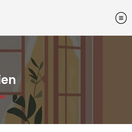
ien
en