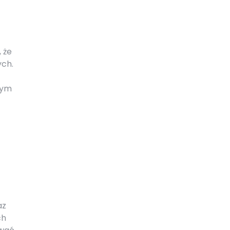
 że
ych.
nym
az
ch