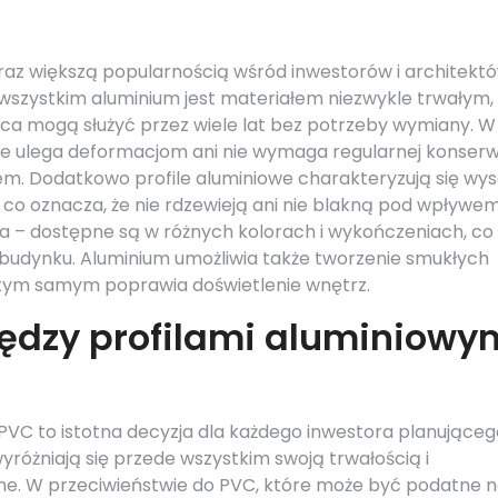
oraz większą popularnością wśród inwestorów i architektó
e wszystkim aluminium jest materiałem niezwykle trwałym,
ca mogą służyć przez wiele lat bez potrzeby wymiany. W
ie ulega deformacjom ani nie wymaga regularnej konserwa
em. Dodatkowo profile aluminiowe charakteryzują się wy
co oznacza, że nie rdzewieją ani nie blakną pod wpływe
ka – dostępne są w różnych kolorach i wykończeniach, co
budynku. Aluminium umożliwia także tworzenie smukłych
 i tym samym poprawia doświetlenie wnętrz.
iędzy profilami aluminiowy
PVC to istotna decyzja dla każdego inwestora planująceg
yróżniają się przede wszystkim swoją trwałością i
e. W przeciwieństwie do PVC, które może być podatne 