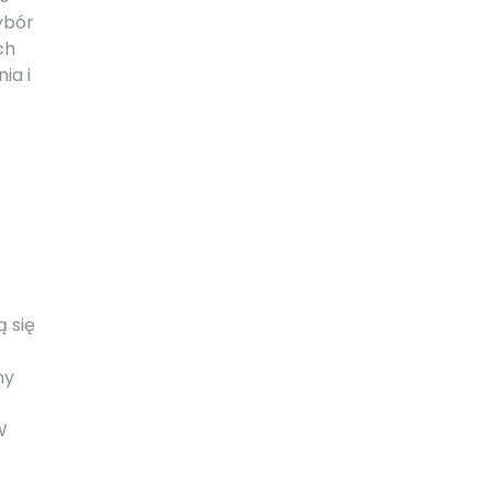
ybór
ch
ia i
 się
ny
W