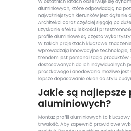
W ostatnich latach obserwuje się dynami
aluminiowych, które odpowiadają na p
najważniejszych kierunków jest dążenie 
Architekci coraz częściej sięgają po du
uzyskanie efektu lekkości i przestronno
profile aluminiowe są często wykorzys
W takich projektach kluczowe znaczenie 
wprowadzają innowacyjne technologie, ta
trendem jest personalizacja produktów –
dostosowanych do ich indywidualnych 
proszkowego i anodowania możliwe jest 
lepsze dopasowanie okien do stylu budy
Jakie są najlepsze 
aluminiowych?
Montaż profili aluminiowych to kluczow
trwałość. Aby zapewnić prawidłowe wyko