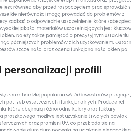
adnie zaplanować wszystkie etapy montażu oraz przygot
ne jest również, aby przed rozpoczęciem prac sprawdzić 
wszelkie nierówności mogą prowadzić do problemów z
leży zadbać o odpowiednie uszczelnienie, które zabezpie
wysokiej jakości materiałów uszczelniających jest kluczo
i okien. Należy także pamiętać o precyzyjnym ustawieniu
uniknąć późniejszych problemów z ich użytkowaniem. Ostat
stów szczelności oraz ocena funkcjonalności okien po
personalizacji profili
je się coraz bardziej popularna wśród inwestorów pragnąc
h potrzeb estetycznych i funkcjonalnych. Producenci
nia, które obejmują różnorodne kolory oraz faktury
nia proszkowego możliwe jest uzyskanie trwałych powłok
erycznych oraz promieni UV, co przekłada się na
 anodowanie aluminium pozwala na uzyskanie eleganckie