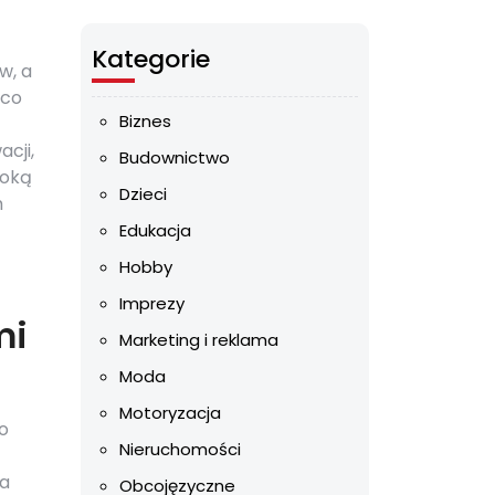
Kategorie
w, a
 co
Biznes
cji,
Budownictwo
soką
Dzieci
m
Edukacja
Hobby
Imprezy
mi
Marketing i reklama
Moda
Motoryzacja
o
Nieruchomości
na
Obcojęzyczne