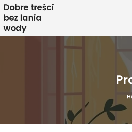
Skip
Dobre treści
to
bez lania
content
wody
Pr
H