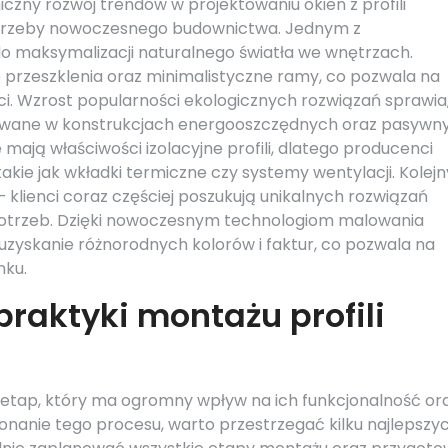
czny rozwój trendów w projektowaniu okien z profili
otrzeby nowoczesnego budownictwa. Jednym z
do maksymalizacji naturalnego światła we wnętrzach.
że przeszklenia oraz minimalistyczne ramy, co pozwala na
ści. Wzrost popularności ekologicznych rozwiązań sprawia,
tywane w konstrukcjach energooszczędnych oraz pasywn
mają właściwości izolacyjne profili, dlatego producenci
kie jak wkładki termiczne czy systemy wentylacji. Kolej
 klienci coraz częściej poszukują unikalnych rozwiązań
potrzeb. Dzięki nowoczesnym technologiom malowania
uzyskanie różnorodnych kolorów i faktur, co pozwala na
nku.
praktyki montażu profili
y etap, który ma ogromny wpływ na ich funkcjonalność or
nanie tego procesu, warto przestrzegać kilku najlepszy