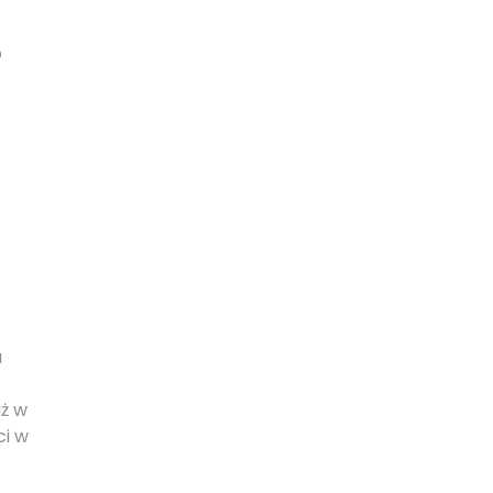
o
u
iż w
ci w