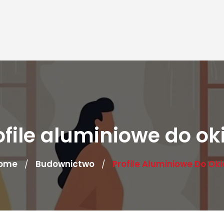
ofile aluminiowe do ok
ome
Budownictwo
Profile Aluminiowe Do Oki
/
/