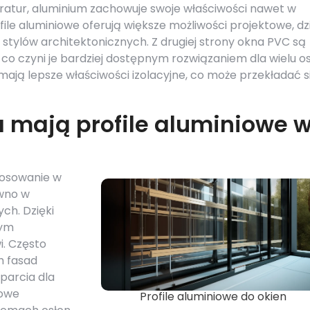
ratur, aluminium zachowuje swoje właściwości nawet w
e aluminiowe oferują większe możliwości projektowe, dzi
tylów architektonicznych. Z drugiej strony okna PVC są
 co czyni je bardziej dostępnym rozwiązaniem dla wielu o
mają lepsze właściwości izolacyjne, co może przekładać s
 mają profile aluminiowe 
stosowanie w
ówno w
ch. Dzięki
nym
i. Często
h fasad
parcia dla
iowe
Profile aluminiowe do okien