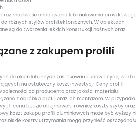
stemach osłon
ch
a oraz możliwość anodowania lub malowania proszkoweg
 do różnych stylów architektonicznych. W obiektach
ne są do tworzenia lekkich konstrukcji nośnych oraz
ązane z zakupem profili
wych do okien lub innych zastosowań budowlanych, warto
jących na ostateczny koszt inwestycji. Ceny profili
 zależności od producenta oraz jakości materiału.
ązane z obróbką profili oraz ich montażem. W przypadk
iowych cena będzie obejmowała również koszty szyby oraz
wy koszt zakupu profili aluminiowych może być wyższy n
raz niskie koszty utrzymania mogą przynieść oszczędnoś