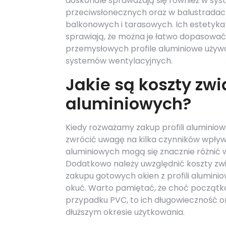
doskonale sprawdzają się również w sy
przeciwsłonecznych oraz w balustrada
balkonowych i tarasowych. Ich estetyk
sprawiają, że można je łatwo dopasować
przemysłowych profile aluminiowe używa
systemów wentylacyjnych.
Jakie są koszty zwi
aluminiowych?
Kiedy rozważamy zakup profili aluminio
zwrócić uwagę na kilka czynników wpływa
aluminiowych mogą się znacznie różnić w
Dodatkowo należy uwzględnić koszty zwi
zakupu gotowych okien z profili alumin
okuć. Warto pamiętać, że choć początko
przypadku PVC, to ich długowieczność o
dłuższym okresie użytkowania.