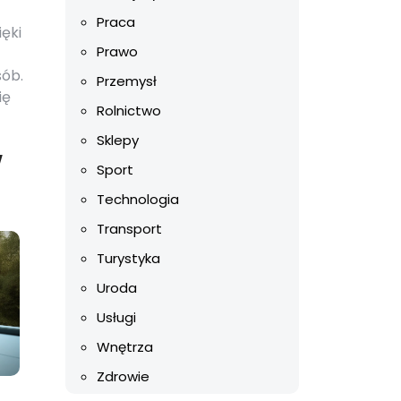
Praca
ęki
Prawo
sób.
Przemysł
ię
Rolnictwo
Sklepy
w
Sport
Technologia
Transport
Turystyka
Uroda
Usługi
Wnętrza
Zdrowie