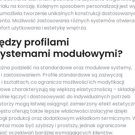
ału na korozję. Kolejnym sposobem personalizacji jest w
co umożliwia tworzenie unikalnych konstrukcji dostosowany
lienta. Możliwość zastosowania różnych systemów otwieran
ort użytkowania i estetykę wnętrza.
ędzy profilami
systemami modułowymi?
można podzielić na standardowe oraz modułowe systemy,
ak i zastosowaniem. Profile standardowe są zazwyczaj
kształtach, co ogranicza możliwości ich modyfikacji
we charakteryzują się większą elastycznością – składają
lnie łączyć i dostosowywać do indywidualnych potrzeb
storzy mogą łatwiej osiągnąć zamierzony efekt estetycz
sto oferują także lepsze właściwości izolacyjne dzięki
gii produkcji oraz dodatkowym wkładkom termicznym. 
ntaż może być szybszy i prostszy, jednak ograniczone
łniać oczekiwań bardziej wymagających klientów.