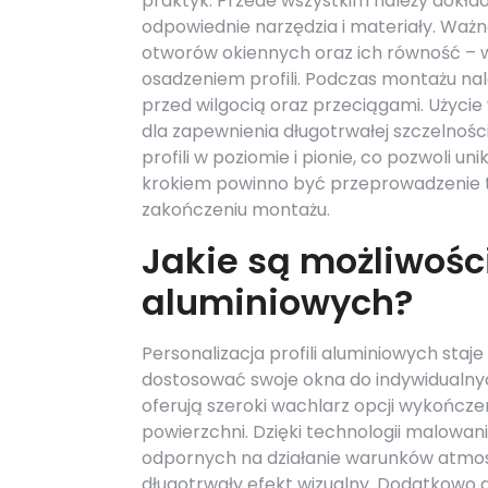
praktyk. Przede wszystkim należy dokł
odpowiednie narzędzia i materiały. Waż
otworów okiennych oraz ich równość – 
osadzeniem profili. Podczas montażu na
przed wilgocią oraz przeciągami. Użycie 
dla zapewnienia długotrwałej szczelnośc
profili w poziomie i pionie, co pozwoli 
krokiem powinno być przeprowadzenie te
zakończeniu montażu.
Jakie są możliwości 
aluminiowych?
Personalizacja profili aluminiowych sta
dostosować swoje okna do indywidualnyc
oferują szeroki wachlarz opcji wykończe
powierzchni. Dzięki technologii malowa
odpornych na działanie warunków atmosf
długotrwały efekt wizualny. Dodatkowo