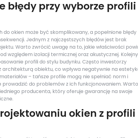
e błędy przy wyborze profili
h do okien może być skomplikowany, a popełnione błędy
ekwencji. Jednym z najczęstszych błędów jest brak
jektu. Warto zwrócić uwagę na to, jakie właściwości pow
pod względem izolacji termicznej oraz akustycznej. Kolej
sowanie profili do stylu budynku. Często inwestorzy
ą z architekturą obiektu, co wpływa negatywnie na estety
 materiałów – tańsze profile mogą nie spełniać norm i
e prowadzić do problemów z ich funkcjonowaniem. Wart
edniego producenta, który oferuje gwarancję na swoje
iczne.
rojektowaniu okien z profili