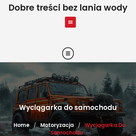
Skip
Dobre treści bez lania wody
to
content
Wyciągarka do samochodu
Home
Motoryzacja
Wyciągarka Do
/
/
Samochodu