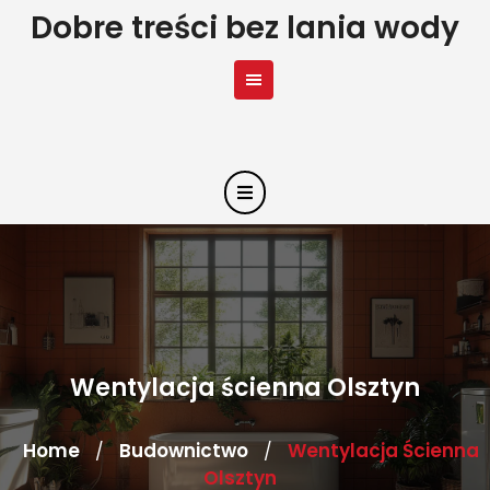
Skip
Dobre treści bez lania wody
to
content
Wentylacja ścienna Olsztyn
Home
Budownictwo
Wentylacja Ścienna
/
/
Olsztyn