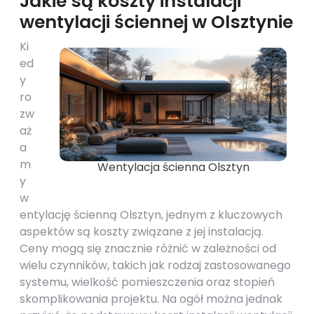
Jakie są koszty instalacji
wentylacji ściennej w Olsztynie
Ki
ed
y
ro
zw
aż
a
m
Wentylacja ścienna Olsztyn
y
w
entylację ścienną Olsztyn, jednym z kluczowych
aspektów są koszty związane z jej instalacją.
Ceny mogą się znacznie różnić w zależności od
wielu czynników, takich jak rodzaj zastosowanego
systemu, wielkość pomieszczenia oraz stopień
skomplikowania projektu. Na ogół można jednak