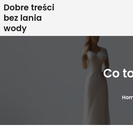
Skip
Dobre treści
to
bez lania
content
wody
Co t
Ho