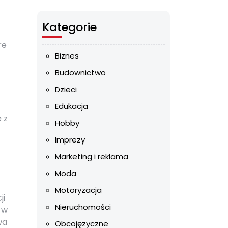
Kategorie
re
Biznes
Budownictwo
Dzieci
Edukacja
 z
Hobby
Imprezy
Marketing i reklama
Moda
Motoryzacja
ji
Nieruchomości
 w
wa
Obcojęzyczne