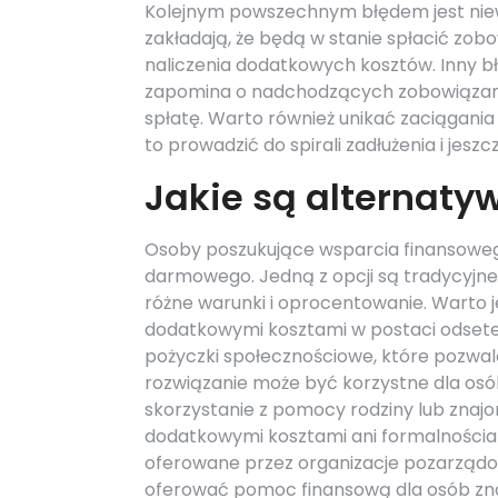
Kolejnym powszechnym błędem jest niew
zakładają, że będą w stanie spłacić zob
naliczenia dodatkowych kosztów. Inny b
zapomina o nadchodzących zobowiązani
spłatę. Warto również unikać zaciągania
to prowadzić do spirali zadłużenia i jes
Jakie są alternat
Osoby poszukujące wsparcia finansoweg
darmowego. Jedną z opcji są tradycyjn
różne warunki i oprocentowanie. Warto j
dodatkowymi kosztami w postaci odsete
pożyczki społecznościowe, które pozwal
rozwiązanie może być korzystne dla osó
skorzystanie z pomocy rodziny lub znajom
dodatkowymi kosztami ani formalnościa
oferowane przez organizacje pozarządow
oferować pomoc finansową dla osób znajd