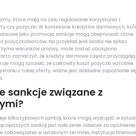
my, które mają na celu regulowanie korzystania z
yty czy pożyczki. W kontekście kredytów darmowych, któ
finansowe jako promocja, sankcje mogą obejmować różne
 pożyczkobiorców. Na przykład, jeśli osoba nie spłaci
otrzyma warunków umowy, może zostać obciążona
arto zaznaczyć, że kredyty darmowe często przyciągają
nkcje mogą sprawić, że całkowity koszt pożyczki wzrośnie.
staniu z takiej oferty, ważne jest dokładne zapoznanie się
a.
ze sankcje związane z
ymi?
e kilka typowych sankcji, które mogą wystąpić w sytuac
zęstszych sankcji jest naliczenie odsetek za opóźnienie
uje zobowiązania w ustalonym terminie, instytucja finanso