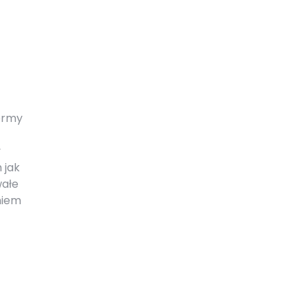
formy
y
 jak
wałe
niem