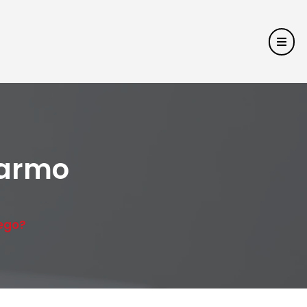
darmo
ego?