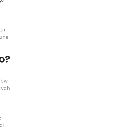
o?
.
ą i
czne
o?
tów
cych
z
ci