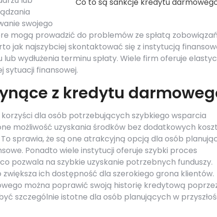
arzu lub
Co to są sankcje kredytu darmoweg
ządzania
wanie swojego
 które mogą prowadzić do problemów ze spłatą zobowiązań
rto jak najszybciej skontaktować się z instytucją finansow
 lub wydłużenia terminu spłaty. Wiele firm oferuje elasty
 sytuacji finansowej.
płynące z kredytu darmoweg
korzyści dla osób potrzebujących szybkiego wsparcia
 one możliwość uzyskania środków bez dodatkowych kosz
 To sprawia, że są one atrakcyjną opcją dla osób planują
sowe. Ponadto wiele instytucji oferuje szybki proces
 co pozwala na szybkie uzyskanie potrzebnych funduszy.
o zwiększa ich dostępność dla szerokiego grona klientów.
owego można poprawić swoją historię kredytową poprze
yć szczególnie istotne dla osób planujących w przyszłoś