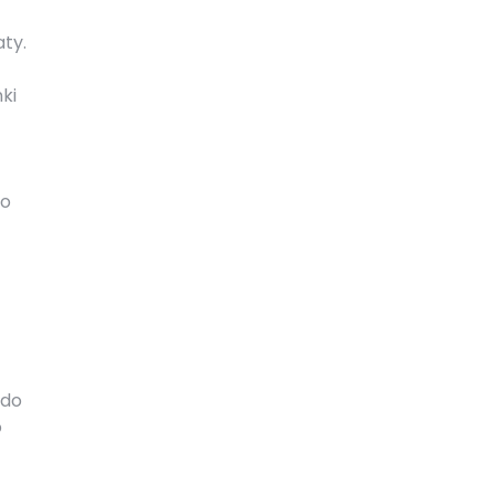
ty.
ki
wo
 do
o