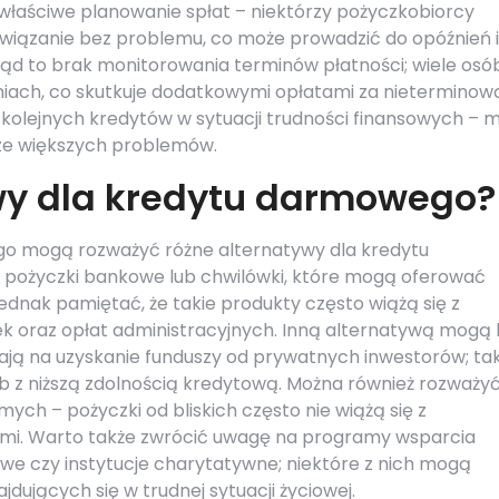
łaściwe planowanie spłat – niektórzy pożyczkobiorcy
owiązanie bez problemu, co może prowadzić do opóźnień i
łąd to brak monitorowania terminów płatności; wiele osó
ach, co skutkuje dodatkowymi opłatami za nieterminow
 kolejnych kredytów w sytuacji trudności finansowych – 
zcze większych problemów.
ywy dla kredytu darmowego?
o mogą rozważyć różne alternatywy dla kredytu
e pożyczki bankowe lub chwilówki, które mogą oferować
ednak pamiętać, że takie produkty często wiążą się z
k oraz opłat administracyjnych. Inną alternatywą mogą
ają na uzyskanie funduszy od prywatnych inwestorów; tak
b z niższą zdolnością kredytową. Można również rozważy
ych – pożyczki od bliskich często nie wiążą się z
mi. Warto także zwrócić uwagę na programy wsparcia
e czy instytucje charytatywne; niektóre z nich mogą
ujących się w trudnej sytuacji życiowej.