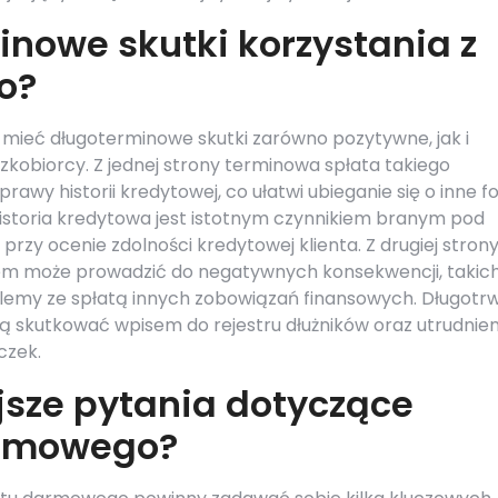
inowe skutki korzystania z
o?
mieć długoterminowe skutki zarówno pozytywne, jak i
zkobiorcy. Z jednej strony terminowa spłata takiego
awy historii kredytowej, co ułatwi ubieganie się o inne 
historia kredytowa jest istotnym czynnikiem branym pod
przy ocenie zdolności kredytowej klienta. Z drugiej stron
em może prowadzić do negatywnych konsekwencji, takich
blemy ze spłatą innych zobowiązań finansowych. Długotr
ą skutkować wpisem do rejestru dłużników oraz utrudnie
czek.
jsze pytania dotyczące
armowego?