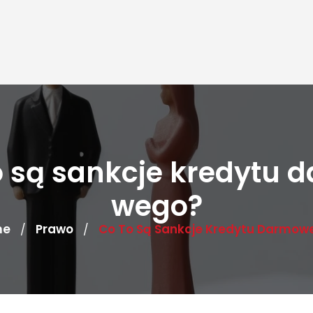
o są sankcje kredytu 
wego?
me
Prawo
Co To Są Sankcje Kredytu Darmow
/
/