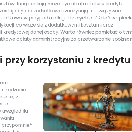
sztów. Inną sankcją może być utrata statusu kredytu
zestaje być bezodsetkowa i zaczynają obowiązywać
datkowo, w przypadku długotrwałych opóźnień w spłacie
ykacji, co wiąże się z dodatkowymi kosztami oraz
i kredytowej danej osoby. Warto również pamiętać o tym
atkowe opłaty administracyjne za przetwarzanie spóźnio
 przy korzystaniu z kredytu
ytem
zarządzanie
ie się z
arto
y uwzględnia
owania.
e przypomnień