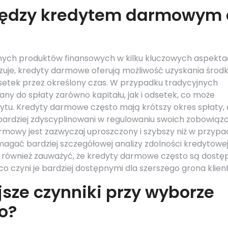
między kredytem darmowym 
jnych produktów finansowych w kilku kluczowych aspekta
zuje, kredyty darmowe oferują możliwość uzyskania środ
etek przez określony czas. W przypadku tradycyjnych
ny do spłaty zarówno kapitału, jak i odsetek, co może
ytu. Kredyty darmowe często mają krótszy okres spłaty,
ardziej zdyscyplinowani w regulowaniu swoich zobowiąza
rmowy jest zazwyczaj uproszczony i szybszy niż w przypa
gać bardziej szczegółowej analizy zdolności kredytowe
o również zauważyć, że kredyty darmowe często są dostę
co czyni je bardziej dostępnymi dla szerszego grona klien
jsze czynniki przy wyborze
o?