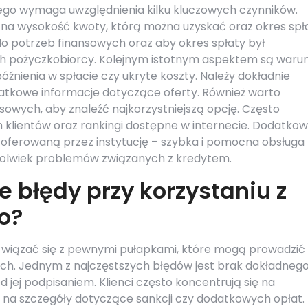
o wymaga uwzględnienia kilku kluczowych czynników.
na wysokość kwoty, którą można uzyskać oraz okres spła
o potrzeb finansowych oraz aby okres spłaty był
 pożyczkobiorcy. Kolejnym istotnym aspektem są warun
nienia w spłacie czy ukryte koszty. Należy dokładnie
atkowe informacje dotyczące oferty. Również warto
nsowych, aby znaleźć najkorzystniejszą opcję. Często
h klientów oraz rankingi dostępne w internecie. Dodatko
 oferowaną przez instytucję – szybka i pomocna obsługa
kolwiek problemów związanych z kredytem.
e błędy przy korzystaniu z
o?
wiązać się z pewnymi pułapkami, które mogą prowadzić
ch. Jednym z najczęstszych błędów jest brak dokładneg
jej podpisaniem. Klienci często koncentrują się na
gi na szczegóły dotyczące sankcji czy dodatkowych opłat.