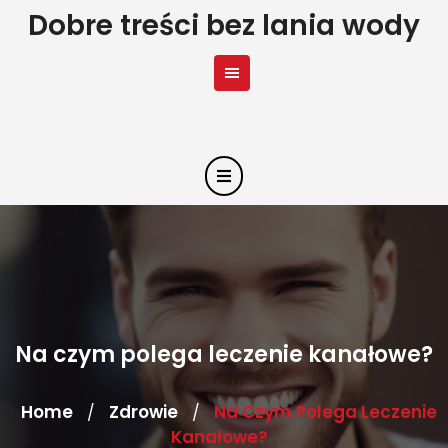
Skip
Dobre treści bez lania wody
to
content
Na czym polega leczenie kanałowe?
Home
Zdrowie
Na Czym Polega Leczenie
/
/
Kanałowe?