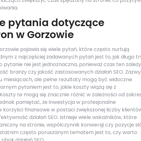
nacząco zwiększyć czas spędzany na stronie, co pozytyw
kiwania.
ze pytania dotyczące
ron w Gorzowie
zowie pojawia się wiele pytań, które często nurtują
Jednym z najczęściej zadawanych pytań jest to, jak długo t
pytanie nie jest jednoznaczna, ponieważ czas ten zależy
ność branży czy jakość zastosowanych działań SEO. Zazwy
u miesiącach, ale pełne rezultaty mogą być widoczne
rnym pytaniem jest to, jakie koszty wiążą się z
oszty te mogą się znacznie różnić w zależności od zakre
jednak pamiętać, że inwestycja w profesjonalne
orzyści finansowe w postaci zwiększonej liczby klientów
fektywność działań SEO. Istnieje wiele wskaźników, które
niczny na stronie, współczynnik konwersji czy pozycje s
statnim często poruszanym tematem jest to, czy warto
 obok działań SEO.