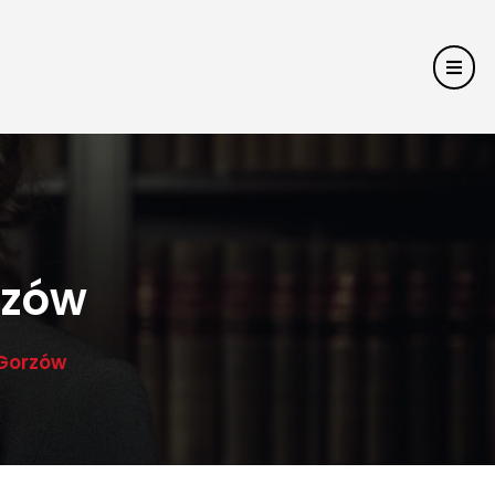
rzów
 Gorzów