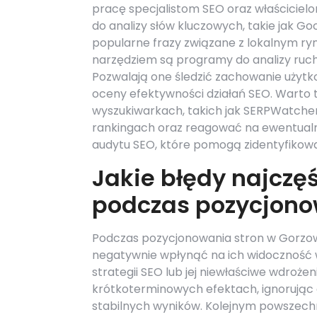
pracę specjalistom SEO oraz właściciel
do analizy słów kluczowych, takie jak G
popularne frazy związane z lokalnym ryn
narzędziem są programy do analizy ruchu
Pozwalają one śledzić zachowanie użytko
oceny efektywności działań SEO. Warto t
wyszukiwarkach, takich jak SERPWatcher
rankingach oraz reagować na ewentualn
audytu SEO, które pomogą zidentyfikow
Jakie błędy najczęś
podczas pozycjon
Podczas pozycjonowania stron w Gorzow
negatywnie wpłynąć na ich widoczność 
strategii SEO lub jej niewłaściwe wdroże
krótkoterminowych efektach, ignorując d
stabilnych wyników. Kolejnym powszech