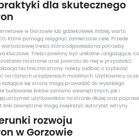
 praktyki dla skutecznego
ron
rnetowe w Gorzowie lub gdziekolwiek indziej, warto
EO, które pomogą osiągnąć zamierzone cele. Przede
u wartościowej treści, która odpowiada na potrzeby
a kluczowe. Treści powinny być unikalne i angażujące, c
ostania na stronie oraz powrotu do niej w przyszłości.
izacja techniczna strony; należy zadbać o szybkość
ść na różnych urządzeniach mobilnych. Użytkownicy ocze
no ładujące się strony mogą prowadzić do wysokiego
że budowanie linków zarówno wewnętrznych, jak i
ą utrzymać użytkowników na stronie dłużej oraz poprawi
t linki zewnętrzne mogą zwiększyć autorytet witryny.
ierunki rozwoju
ron w Gorzowie