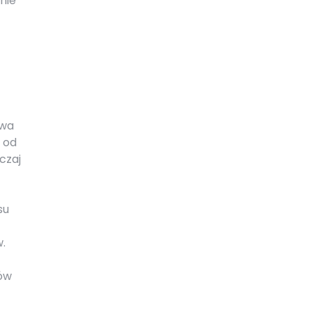
nie
rwa
 od
czaj
su
.
łów