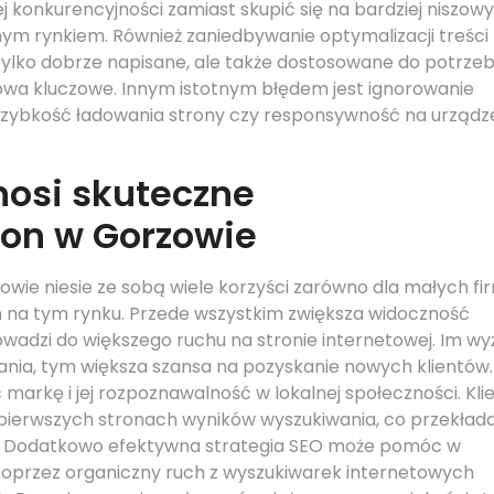
j konkurencyjności zamiast skupić się na bardziej niszow
ym rynkiem. Również zaniedbywanie optymalizacji treści 
 tylko dobrze napisane, ale także dostosowane do potrze
owa kluczowe. Innym istotnym błędem jest ignorowanie
szybkość ładowania strony czy responsywność na urządz
nosi skuteczne
ron w Gorzowie
ie niesie ze sobą wiele korzyści zarówno dla małych fir
ch na tym rynku. Przede wszystkim zwiększa widoczność
wadzi do większego ruchu na stronie internetowej. Im wy
ania, tym większa szansa na pozyskanie nowych klientów.
rkę i jej rozpoznawalność w lokalnej społeczności. Klie
 pierwszych stronach wyników wyszukiwania, co przekłada
tów. Dodatkowo efektywna strategia SEO może pomóc w
poprzez organiczny ruch z wyszukiwarek internetowych