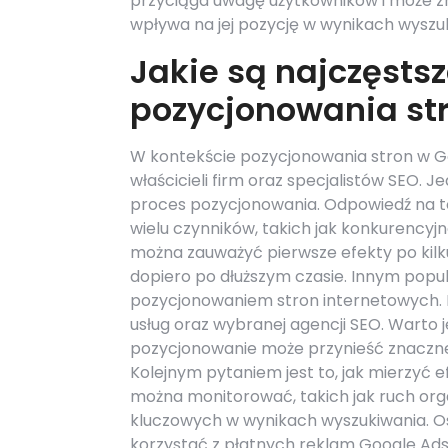
przyciąga uwagę użytkowników i może z
wpływa na jej pozycję w wynikach wyszu
Jakie są najczęsts
pozycjonowania st
W kontekście pozycjonowania stron w Gor
właścicieli firm oraz specjalistów SEO. 
proces pozycjonowania. Odpowiedź na to 
wielu czynników, takich jak konkurencyj
można zauważyć pierwsze efekty po kilk
dopiero po dłuższym czasie. Innym popula
pozycjonowaniem stron internetowych. K
usług oraz wybranej agencji SEO. Warto 
pozycjonowanie może przynieść znaczne k
Kolejnym pytaniem jest to, jak mierzyć e
można monitorować, takich jak ruch orga
kluczowych w wynikach wyszukiwania. O
korzystać z płatnych reklam Google Ads