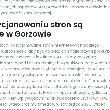
. Pozycjonowanie wpływa również na poprawę jakości st
echnicznych aspektów SEO prowadzi do lepszego doświadcz
ymi wskaźnikami konwersji.
ycjonowaniu stron są
e w Gorzowie
stach, pozycjonowanie stron internetowych podlega
arto śledzić, aby być na bieżąco z najlepszymi praktyk
rosnące znaczenie lokalnego SEO. Firmy zaczynają
ich stron pod kątem lokalnych wyszukiwań, co pozwala 
ązku z tym, wiele przedsiębiorstw inwestuje w tworzenie tr
rakcjami czy usługami, co zwiększa ich widoczność w
ym trendem jest wzrost znaczenia mobilności. Coraz więc
nych do przeglądania internetu, dlatego strony muszą b
onach oraz tabletach. Również optymalizacja prędkości
czynnikiem wpływającym na doświadczenia użytkowników.
eści wideo oraz multimediów w strategiach SEO. Wideo