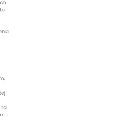
ych
to
b
enia
m,
żej
nci
 się