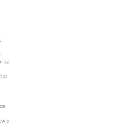
,
.
oraz
dla
zas
tw o