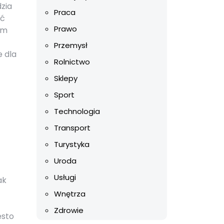
zia
Praca
źć
Prawo
ym
Przemysł
e dla
Rolnictwo
Sklepy
Sport
Technologia
Transport
Turystyka
Uroda
Usługi
ak
Wnętrza
Zdrowie
ęsto