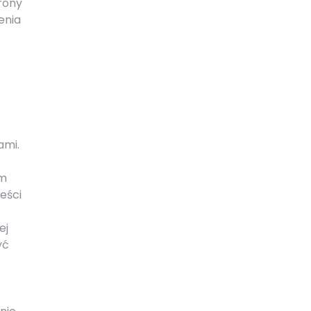
rony
enia
ami.
im
eści
ej
yć