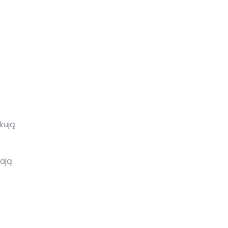
o
kują
ają