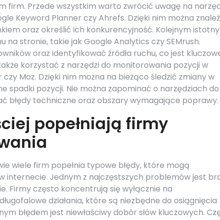
om firm. Przede wszystkim warto zwrócić uwagę na narzęd
oogle Keyword Planner czy Ahrefs. Dzięki nim można znale
kiem oraz określić ich konkurencyjność. Kolejnym istotn
 na stronie, takie jak Google Analytics czy SEMrush.
wników oraz identyfikować źródła ruchu, co jest kluczow
akże korzystać z narzędzi do monitorowania pozycji w
 czy Moz. Dzięki nim można na bieżąco śledzić zmiany w
e spadki pozycji. Nie można zapominać o narzędziach do
ać błędy techniczne oraz obszary wymagające poprawy.
ciej popełniają firmy
owania
ie wiele firm popełnia typowe błędy, które mogą
w internecie. Jednym z najczęstszych problemów jest br
nie. Firmy często koncentrują się wyłącznie na
ługofalowe działania, które są niezbędne do osiągnięcia
nym błędem jest niewłaściwy dobór słów kluczowych. Cz