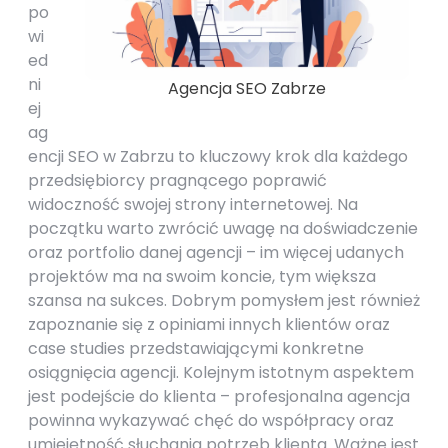
po
wi
ed
ni
Agencja SEO Zabrze
ej
ag
encji SEO w Zabrzu to kluczowy krok dla każdego
przedsiębiorcy pragnącego poprawić
widoczność swojej strony internetowej. Na
początku warto zwrócić uwagę na doświadczenie
oraz portfolio danej agencji – im więcej udanych
projektów ma na swoim koncie, tym większa
szansa na sukces. Dobrym pomysłem jest również
zapoznanie się z opiniami innych klientów oraz
case studies przedstawiającymi konkretne
osiągnięcia agencji. Kolejnym istotnym aspektem
jest podejście do klienta – profesjonalna agencja
powinna wykazywać chęć do współpracy oraz
umiejętność słuchania potrzeb klienta. Ważne jest