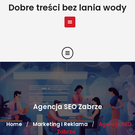
Skip
Dobre treści bez lania wody
to
content
Agencja SEO Zabrze
Home
Marketing I Reklama
Agencja SEO
/
/
Zabrze