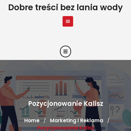
Skip
Dobre treści bez lania wody
to
content
Pozycjonowanie Kalisz
Home
Marketing I Reklama
/
/
Pozycjonowanie Kalisz