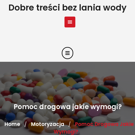
Skip
Dobre treści bez lania wody
to
content
Pomoc drogowa jakie wymogi?
Home
Motoryzacja
Pomoc Drogowa Jakie
/
/
Wymogi?