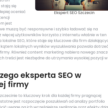
stron
stają się
lepiej oceniać
Ekspert SEO Szczecin
tencji
m jest
owe muszą być responsywne i szybko ładować się na
 więcej użytkowników korzysta z internetu właśnie w ten
lokalne SEO, które staje się kluczowe dla firm działający
d kątem lokalnych wyników wyszukiwania pozwala dotrze
by firmy. Również content marketing nabiera nowego znacz
h treści jest niezbędne do utrzymania wysokiej pozycji w
szego eksperta SEO w
ej firmy
zecinie to kluczowy krok dla każdej firmy pragnącej
stotne jest rozpoczęcie poszukiwań od analizy portfolio
ć uwagę na ich wcześniejsze realizacje oraz efekty dzia