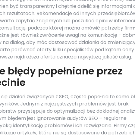
ien być transparentny i chętnie dzielić się informacjami 
h rezultatach. Rekomendacje od innych przedsiębiorcó
arto zapytać znajomych lub poszukać opinii w interneci
 konsultację, podczas której można omówić potrzeby firm
żne jest również zwrócenie uwagi na komunikację – dobr
y na dialog, aby móc dostosować działania do zmieniając
arto porównać oferty kilku specjalistów pod kątem ceny
awsze najdroższa oferta oznacza najwyższą jakość usług.
ze błędy popełniane przez
ecinie
 się działań związanych z SEO, często popełnia te same b
yników. Jednym z najczęstszych problemów jest brak
iębiorstw przystępuje do optymalizacji bez dokładnej analiz
nym błędem jest ignorowanie audytów SEO – regularne
bką identyfikację problemów i ich rozwiązanie. Firmy cz
likując artykuły, które nie są dostosowane do potrzeb ic