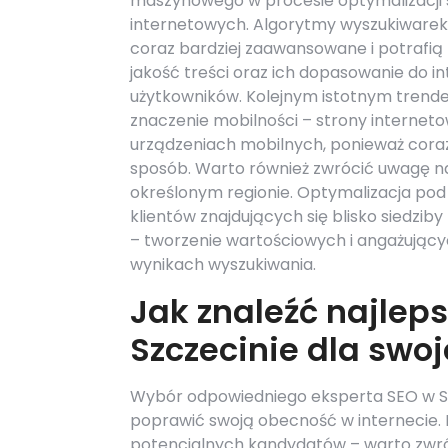
maszynowego w procesie optymalizacji 
internetowych. Algorytmy wyszukiwarek 
coraz bardziej zaawansowane i potrafią 
jakość treści oraz ich dopasowanie do in
użytkowników. Kolejnym istotnym trende
znaczenie mobilności – strony internet
urządzeniach mobilnych, ponieważ coraz
sposób. Warto również zwrócić uwagę na 
określonym regionie. Optymalizacja po
klientów znajdujących się blisko siedzi
– tworzenie wartościowych i angażującyc
wynikach wyszukiwania.
Jak znaleźć najlep
Szczecinie dla swoj
Wybór odpowiedniego eksperta SEO w Szc
poprawić swoją obecność w internecie. I
potencjalnych kandydatów – warto zwróci