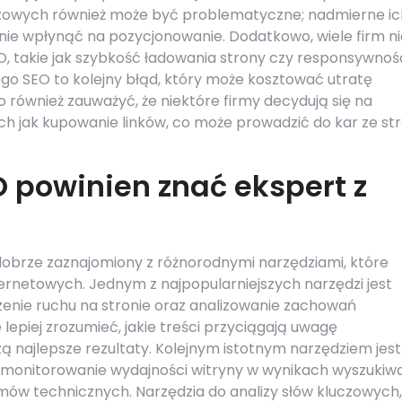
uczowych również może być problematyczne; nadmierne ic
nie wpłynąć na pozycjonowanie. Dodatkowo, wiele firm ni
, takie jak szybkość ładowania strony czy responsywnoś
go SEO to kolejny błąd, który może kosztować utratę
o również zauważyć, że niektóre firmy decydują się na
ich jak kupowanie linków, co może prowadzić do kar ze st
O powinien znać ekspert z
dobrze zaznajomiony z różnorodnymi narzędziami, które
ternetowych. Jednym z najpopularniejszych narzędzi jest
zenie ruchu na stronie oraz analizowanie zachowań
lepiej zrozumieć, jakie treści przyciągają uwagę
zą najlepsze rezultaty. Kolejnym istotnym narzędziem jest
 monitorowanie wydajności witryny w wynikach wyszukiw
mów technicznych. Narzędzia do analizy słów kluczowych,