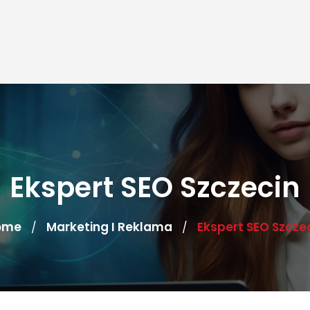
Ekspert SEO Szczecin
ome
Marketing I Reklama
Ekspert SEO Szcze
/
/