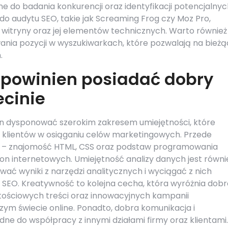
ne do badania konkurencji oraz identyfikacji potencjalny
 do audytu SEO, takie jak Screaming Frog czy Moz Pro,
 witryny oraz jej elementów technicznych. Warto również
nia pozycji w wyszukiwarkach, które pozwalają na bież
.
 powinien posiadać dobry
ecinie
en dysponować szerokim zakresem umiejętności, które
 klientów w osiąganiu celów marketingowych. Przede
a – znajomość HTML, CSS oraz podstaw programowania
on internetowych. Umiejętność analizy danych jest równi
ować wyniki z narzędzi analitycznych i wyciągać z nich
i SEO. Kreatywność to kolejna cecha, która wyróżnia dob
rtościowych treści oraz innowacyjnych kampanii
zym świecie online. Ponadto, dobra komunikacja i
ne do współpracy z innymi działami firmy oraz klientami.