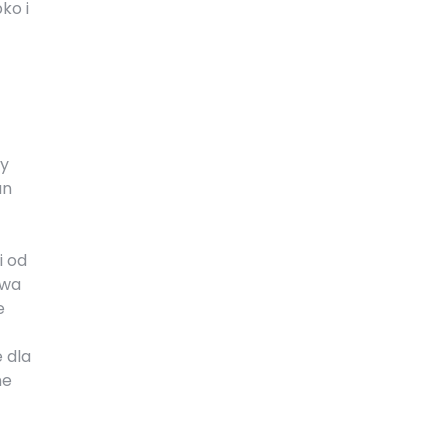
ko i
ry
an
i od
awa
e
 dla
ne