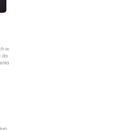
ch w
ć do
enia
łań