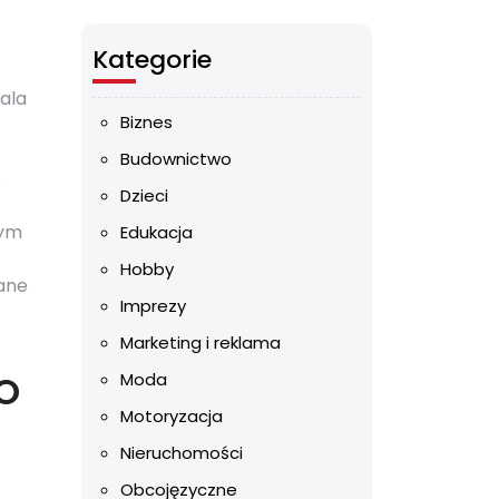
Kategorie
ala
Biznes
Budownictwo
o
Dzieci
nym
Edukacja
Hobby
ane
Imprezy
Marketing i reklama
EO
Moda
Motoryzacja
Nieruchomości
Obcojęzyczne