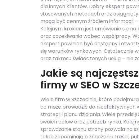
dla innych klientów. Dobry ekspert powin
stosowanych metodach oraz osiągniętyc
mogą być cennym źródłem informacji – w
Kolejnym krokiem jest umówienie się na
oraz oczekiwania wobec współpracy. Wa
ekspert powinien być dostępny i otwart
się warunków rynkowych. Ostatecznie w
oraz zakresu świadczonych usług – nie z
Jakie są najczęsts
firmy w SEO w Szcz
Wiele firm w Szczecinie, które podejmują
co może prowadzić do nieefektywnych w
strategii i planu działania. Wiele przeds
swoich celów oraz potrzeb rynku. Kolej
sprawdzanie stanu strony pozwala na szy
także zapominają o znaczeniu treści, pub