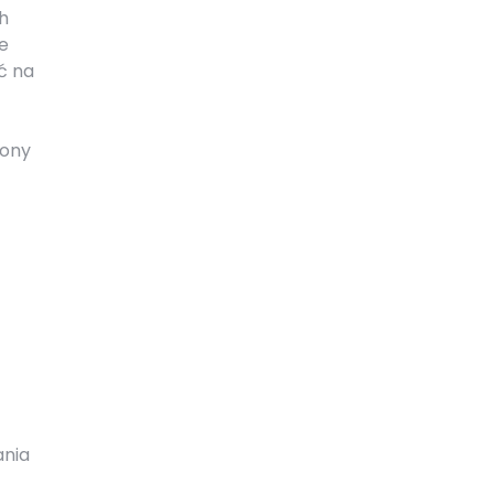
h
e
ć na
rony
ania