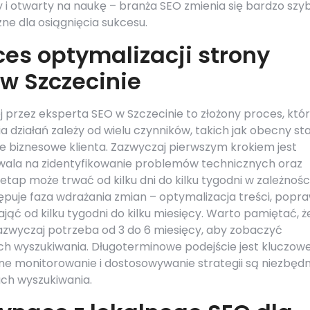
 i otwarty na naukę – branża SEO zmienia się bardzo szyb
zne dla osiągnięcia sukcesu.
ces optymalizacji strony
 w Szczecinie
j przez eksperta SEO w Szczecinie to złożony proces, któ
a działań zależy od wielu czynników, takich jak obecny st
e biznesowe klienta. Zazwyczaj pierwszym krokiem jest
wala na zidentyfikowanie problemów technicznych oraz
p może trwać od kilku dni do kilku tygodni w zależnośc
ępuje faza wdrażania zmian – optymalizacja treści, popr
ająć od kilku tygodni do kilku miesięcy. Warto pamiętać, ż
zazwyczaj potrzeba od 3 do 6 miesięcy, aby zobaczyć
h wyszukiwania. Długoterminowe podejście jest kluczowe
rne monitorowanie i dostosowywanie strategii są niezbęd
ach wyszukiwania.