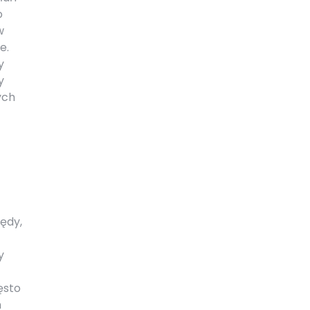
o
w
e.
y
y
ych
łędy,
y
ęsto
h