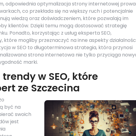
im, odpowiednia optymalizacja strony internetowej prowa
warkach, co przekłada się na większy ruch i potencjalnie
onują wiedzą oraz doświadczeniem, które pozwalają im
eby klientów. Dzięki temu mogą dostosować strategię
ku. Ponadto, korzystając z usług eksperta SEO,
y, które mogliby przeznaczyć na inne aspekty działalnośc
tycja w SEO to długoterminowa strategia, która przynosi
ymalizowana strona internetowa nie tylko przyciąga nowy
arygodność marki.
 trendy w SEO, które
ert ze Szczecina
zo
zą być na
pierać swoich
dów jest
nia