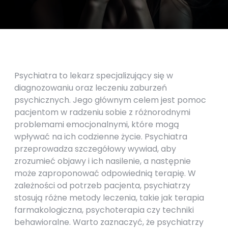
Psychiatra to lekarz specjalizujący się w
diagnozowaniu oraz leczeniu zaburzeń
psychicznych. Jego głównym celem jest pomoc
pacjentom w radzeniu sobie z różnorodnymi
problemami emocjonalnymi, które mogą
wpływać na ich codzienne życie. Psychiatra
przeprowadza szczegółowy wywiad, aby
zrozumieć objawy i ich nasilenie, a następnie
może zaproponować odpowiednią terapię. W
zależności od potrzeb pacjenta, psychiatrzy
stosują różne metody leczenia, takie jak terapia
farmakologiczna, psychoterapia czy techniki
behawioralne. Warto zaznaczyć, że psychiatrzy