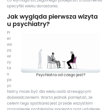
co wymaga szczególnego podejścia i zrozumienia
specyfiki wieku dorastania.
Jak wygląda pierwsza wizyta
u psychiatry?
Pi
er
ws
za
wi
zy
ta
u
Psychiatra od czego jest?
ps
yc
hiatry może być dla wielu osób stresującym
doświadczeniem. Warto jednak pamiętać, że
celem tego spotkania jest przede wszystkim
zrozumienie problemów pacjenta oraz ustalenie