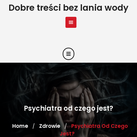
Skip
Dobre treści bez lania wody
to
content
Psychiatra od czego jest?
Home
Zdrowie
Psychiatra Od Czego
/
/
Jest?