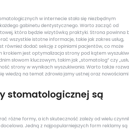
tomatologicznych w internecie stała się niezbędnym
 każdego gabinetu dentystycznego. Warto zacząć od
etowej, która będzie wizytówką praktyki. Strona powinna 
ać wszystkie istotne informacje, takie jak zakres usług,
st również dodać sekcję z opiniami pacjentów, co może
ym krokiem jest optymalizacja strony pod kątem wyszuki
ednim słowom kluczowym, takim jak „stomatolog” czy „usłu
ność strony w wynikach wyszukiwania. Warto także rozw
się wiedzą na temat zdrowia jamy ustnej oraz nowościami
y stomatologicznej są
ć różne formy, a ich skuteczność zależy od wielu czynni
pa docelowa. Jedną z najpopularniejszych form reklamy są