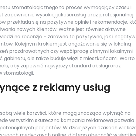
netu stomatologicznego to proces wymagający czasu i
zapewnienie wysokiej jakości usług oraz profesjonalnej
ów przekłada się na pozytywne opinie i rekomendacje, kt
iwania nowych klientów. Ważne jest również aktywne
wiedzi na recenzje – zarówno te pozytywne, jak i negatyw
ntów. Kolejnym krokiem jest angażowanie się w lokalną
zeń prozdrowotnych czy współpracę z innymi lokalnymi
ć gabinetu, ale także buduje więzi z mieszkańcami. Warto
elu, aby zapewnić najwyższy standard obsługi oraz
 stomatologii.
łynące z reklamy usług
 sobą wiele korzyści, które mogą znacząco wpłynąć na
rzede wszystkim skuteczna kampania reklamowa pozwala
 potencjalnych pacjentów. W dzisiejszych czasach większ
 usługach medycznych online, dlatego obecność w sieci je