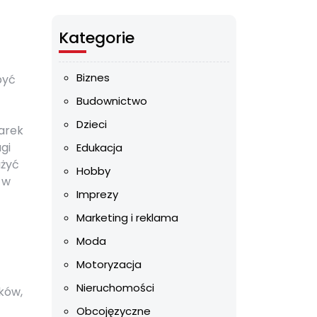
Kategorie
Biznes
być
Budownictwo
Dzieci
warek
gi
Edukacja
ażyć
Hobby
 w
Imprezy
Marketing i reklama
Moda
Motoryzacja
Nieruchomości
ków,
Obcojęzyczne