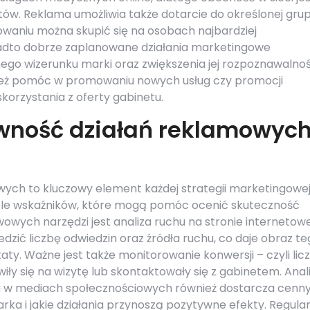
tów. Reklama umożliwia także dotarcie do określonej gru
owaniu można skupić się na osobach najbardziej
adto dobrze zaplanowane działania marketingowe
ego wizerunku marki oraz zwiększenia jej rozpoznawalnoś
ież pomóc w promowaniu nowych usług czy promocji
orzystania z oferty gabinetu.
ywność działań reklamowyc
wych to kluczowy element każdej strategii marketingowej
iele wskaźników, które mogą pomóc ocenić skuteczność
wych narzędzi jest analiza ruchu na stronie internetowe
zić liczbę odwiedzin oraz źródła ruchu, co daje obraz te
taty. Ważne jest także monitorowanie konwersji – czyli lic
iły się na wizytę lub skontaktowały się z gabinetem. Anal
ia w mediach społecznościowych również dostarcza cenn
arka i jakie działania przynoszą pozytywne efekty. Regula