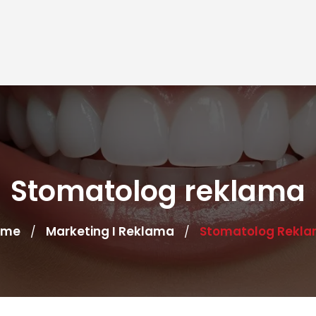
Stomatolog reklama
ome
Marketing I Reklama
Stomatolog Rekl
/
/