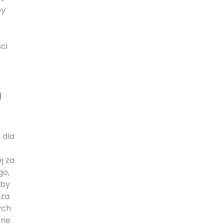
py
ci
h
 dla
j za
go,
zby
iza
ych
rne