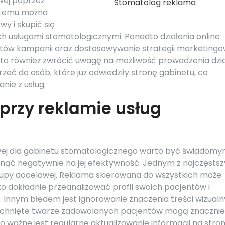
wej poprzez
Stomatolog reklama
i temu można
y i skupić się
h usługami stomatologicznymi. Ponadto działania online
któw kampanii oraz dostosowywanie strategii marketingo
rto również zwrócić uwagę na możliwość prowadzenia dzi
eć do osób, które już odwiedziły stronę gabinetu, co
nie z usług.
 przy reklamie usług
ej dla gabinetu stomatologicznego warto być świadom
nąć negatywnie na jej efektywność. Jednym z najczęsts
rupy docelowej. Reklama skierowana do wszystkich może
o dokładnie przeanalizować profil swoich pacjentów i
 Innym błędem jest ignorowanie znaczenia treści wizual
miechnięte twarze zadowolonych pacjentów mogą znacznie
 ważne jest regularne aktualizowanie informacji na stron