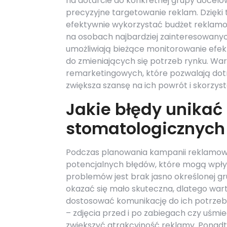
na dotarcie do konkretnej grupy docelo
precyzyjne targetowanie reklam. Dzięk
efektywnie wykorzystać budżet reklamow
na osobach najbardziej zainteresowanyc
umożliwiają bieżące monitorowanie efe
do zmieniających się potrzeb rynku. Wa
remarketingowych, które pozwalają dotrz
zwiększa szansę na ich powrót i skorzysta
Jakie błędy unikać
stomatologicznych
Podczas planowania kampanii reklamow
potencjalnych błędów, które mogą wpły
problemów jest brak jasno określonej g
okazać się mało skuteczna, dlatego wart
dostosować komunikację do ich potrzeb.
– zdjęcia przed i po zabiegach czy uś
zwiększyć atrakcyjność reklamy. Ponadto