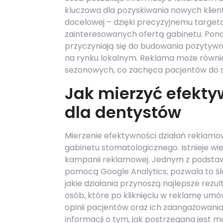
kluczowa dla pozyskiwania nowych klien
docelowej – dzięki precyzyjnemu target
zainteresowanych ofertą gabinetu. Pon
przyczyniają się do budowania pozytywn
na rynku lokalnym. Reklama może równ
sezonowych, co zachęca pacjentów do sk
Jak mierzyć efekt
dla dentystów
Mierzenie efektywności działań reklamo
gabinetu stomatologicznego. Istnieje w
kampanii reklamowej. Jednym z podstawo
pomocą Google Analytics; pozwala to śled
jakie działania przynoszą najlepsze rezul
osób, które po kliknięciu w reklamę umów
opinii pacjentów oraz ich zaangażowan
informacji o tym, jak postrzegana jest m