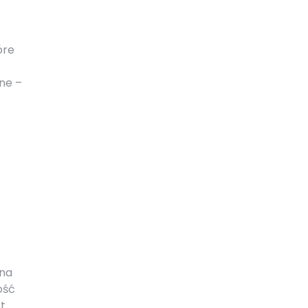
óre
ne –
 na
ość
st