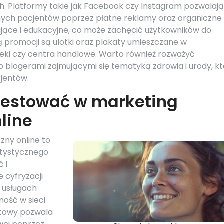
 Platformy takie jak Facebook czy Instagram pozwalają
lnych pacjentów poprzez płatne reklamy oraz organiczne
żujące i edukacyjne, co może zachęcić użytkowników do
ą promocji są ulotki oraz plakaty umieszczane w
teki czy centra handlowe. Warto również rozważyć
b blogerami zajmującymi się tematyką zdrowia i urody, kt
jentów.
westować w marketing
line
zny online to
ntystycznego
 i
 cyfryzacji
o usługach
ość w sieci
netowy pozwala