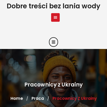
Skip
Dobre treści bez lania wody
to
content
Pracownicy z Ukrainy
Home
Praca
Pracownicy Z Ukrainy
/
/