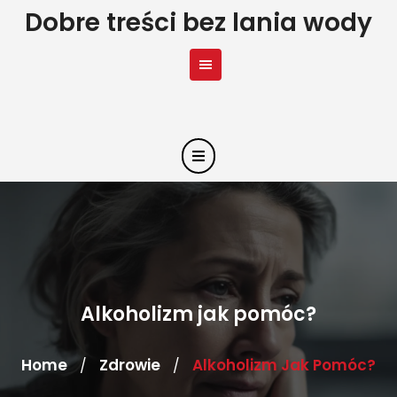
Skip
Dobre treści bez lania wody
to
content
Alkoholizm jak pomóc?
Home
Zdrowie
Alkoholizm Jak Pomóc?
/
/