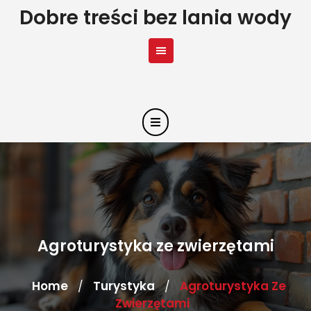
Skip
Dobre treści bez lania wody
to
content
Agroturystyka ze zwierzętami
Home
Turystyka
Agroturystyka Ze
/
/
Zwierzętami