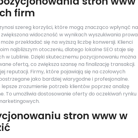
z pozycjonowania stron www
ych firm
zynosi szereg korzyści, które mogą znacząco wpłynąć na
m, zwiększona widoczność w wynikach wyszukiwania prowa
 może przekładać się na wyższą liczbę konwersji. Klienci
im najbliższym otoczeniu, dlatego lokalne SEO staje się
ych w Lublinie. Dzięki skutecznemu pozycjonowaniu można
ane ofertą, co zwiększa szansę na finalizację transakcji.
jej reputacji. Firmy, które pojawiają się na czołowych
ostrzegane jako bardziej wiarygodne i profesjonalne.
lepsze zrozumienie potrzeb klientów poprzez analizę
. To umożliwia dostosowanie oferty do oczekiwań rynku
 marketingowych.
zycjonowaniu stron www w
zić