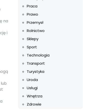
Praca
m
Prawo
ę na
Przemysł
Rolnictwo
ję i
Sklepy
Sport
Technologia
Transport
mogą
Turystyka
Uroda
 lub
Usługi
st
Wnętrza
na
Zdrowie