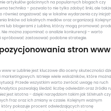
wanie artykułów gościnnych na popularnych blogach czy
a technika – pozwala to nie tylko zdobyć linki, ale takż
 również angażować się w lokalne wydarzenia czy inicja
ia linków od lokalnych mediów oraz organizacji. Kolejny
ami lub blogerami z Lublina, którzy mogą promować prod
y. Nie można zapominać o analizie konkurencji – warto
ki i spróbować zastosować podobne strategie.
y pozycjonowania stron www
www w Lublinie jest kluczowe dla oceny skuteczności dzi
 marketingowych. Istnieje wiele wskaźników, które możn
ytuacji. Przede wszystkim warto zwrócić uwagę na ruch
Analytics pozwalają śledzić liczbę odwiedzin oraz źródła 
ież jest istotna – dzięki narzędziom takim jak SEMrush czy
ych fraz oraz ich zmiany w czasie. Kolejnym ważnym
i, który pokazuje procent odwiedzających stronę