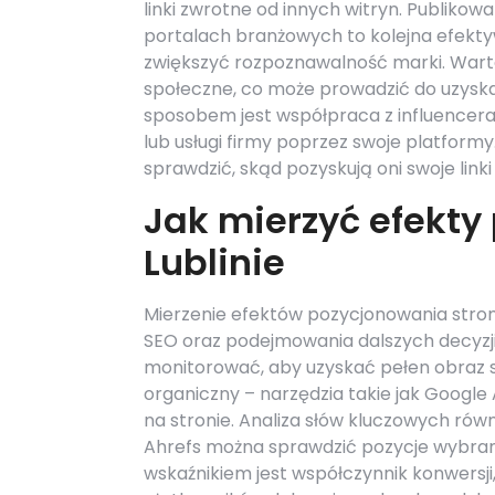
linki zwrotne od innych witryn. Publiko
portalach branżowych to kolejna efektywn
zwiększyć rozpoznawalność marki. Warto
społeczne, co może prowadzić do uzyskan
sposobem jest współpraca z influencer
lub usługi firmy poprzez swoje platform
sprawdzić, skąd pozyskują oni swoje lin
Jak mierzyć efekt
Lublinie
Mierzenie efektów pozycjonowania stron 
SEO oraz podejmowania dalszych decyzji
monitorować, aby uzyskać pełen obraz s
organiczny – narzędzia takie jak Google 
na stronie. Analiza słów kluczowych równ
Ahrefs można sprawdzić pozycje wybran
wskaźnikiem jest współczynnik konwersj