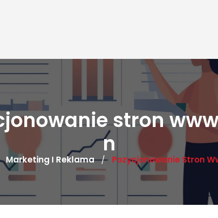
cjonowanie stron www 
n
Marketing I Reklama
Pozycjonowanie Stron W
/
/