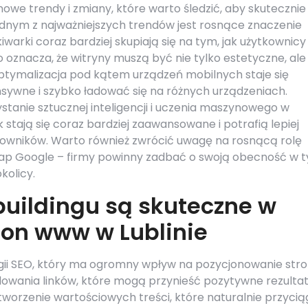
nowe trendy i zmiany, które warto śledzić, aby skutecznie
dnym z najważniejszych trendów jest rosnące znaczenie
arki coraz bardziej skupiają się na tym, jak użytkownicy
 oznacza, że witryny muszą być nie tylko estetyczne, ale
Optymalizacja pod kątem urządzeń mobilnych staje się
ywne i szybko ładować się na różnych urządzeniach.
tanie sztucznej inteligencji i uczenia maszynowego w
tają się coraz bardziej zaawansowane i potrafią lepiej
tkowników. Warto również zwrócić uwagę na rosnącą rolę
ap Google – firmy powinny zadbać o swoją obecność w 
kolicy.
 buildingu są skuteczne w
ron www w Lublinie
tegii SEO, który ma ogromny wpływ na pozycjonowanie str
udowania linków, które mogą przynieść pozytywne rezultat
tworzenie wartościowych treści, które naturalnie przycią