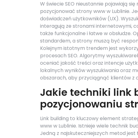
W świecie SEO nieustannie pojawiają się 
pozycjonować strony www w Lublinie. Je
doświadczeń użytkowników (UX). Wyszukiw
interagują ze stronami internetowymi, co
także funkcjonalne i łatwe w obsłudze. 
standardem, a strony muszą być respons
Kolejnym istotnym trendem jest wykorzys
procesach SEO. Algorytmy wyszukiwarek s
oceniać jakość treści oraz intencje uży
lokalnych wyników wyszukiwania oraz m
obszarach, aby przyciągnąć klientów z o
Jakie techniki link
pozycjonowaniu st
Link building to kluczowy element stra
www w Lublinie. Istnieje wiele technik b
Jedną z najskuteczniejszych metod jest 