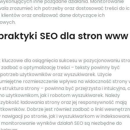
wykonujących inne pożądane działania. Monitorowanie
la zrozumieć ich potrzeby oraz dostosować treści do i
e klientów oraz analizować dane dotyczące ich
iowych.
 praktyki SEO dla stron www
t kluczowe dla osiągnięcia sukcesu w pozycjonowaniu str
 zadbać o optymalizację treści – teksty powinny być
 potrzeb użytkowników oraz wyszukiwarek. Użycie
 umiejętne rozmieszczenie wpływa na widoczność strony 
struktura strony – powinna być przejrzysta i intuicyjna, 
wno użytkownikom, jak i robotom wyszukiwarek. Należy
 szybkość ładowania strony oraz jej responsywność mają
tkowników. Dobrze jest również zadbać o linki wewnętrzn
awigacji po stronie, jak i wyszukiwarkom w indeksowani
raz monitorowanie wyników działań SEO są niezbędne do