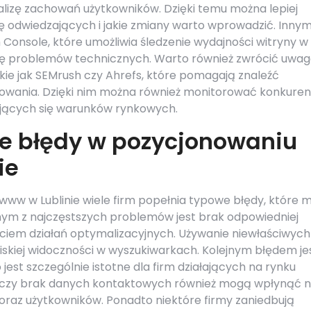
alizę zachowań użytkowników. Dzięki temu można lepiej
gę odwiedzających i jakie zmiany warto wprowadzić. Inny
Console, które umożliwia śledzenie wydajności witryny w
cję problemów technicznych. Warto również zwrócić uwag
akie jak SEMrush czy Ahrefs, które pomagają znaleźć
nowania. Dzięki nim można również monitorować konkurenc
jących się warunków rynkowych.
ze błędy w pozycjonowaniu
ie
ww w Lublinie wiele firm popełnia typowe błędy, które 
nym z najczęstszych problemów jest brak odpowiedniej
ciem działań optymalizacyjnych. Używanie niewłaściwych
iskiej widoczności w wyszukiwarkach. Kolejnym błędem je
est szczególnie istotne dla firm działających na rynku
L czy brak danych kontaktowych również mogą wpłynąć 
oraz użytkowników. Ponadto niektóre firmy zaniedbują