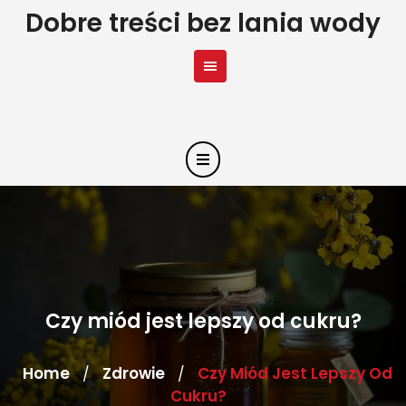
Skip
Dobre treści bez lania wody
to
content
Czy miód jest lepszy od cukru?
Home
Zdrowie
Czy Miód Jest Lepszy Od
/
/
Cukru?