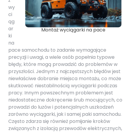
ż
wy
ci
ąg
ar
Montaż wyciągarki na pace
ki
na
pace samochodu to zadanie wymagające
precyzji i uwagi, a wiele osób popełnia typowe
błędy, które mogą prowadzić do problemów w
przyszłości. Jednym z najczęstszych błędów jest
niewłaściwe dobranie miejsca montażu, co może
skutkować niestabilnością wyciągarki podczas
pracy. Innym powszechnym problemem jest
niedostateczne dokręcenie śrub mocujących, co
prowadzi do luzów i potencjalnych uszkodzeń
zarówno wyciągarki, jak i samej paki samochodu.
Często zdarza się również pomijanie kroków
związanych z izolacją przewodów elektrycznych,