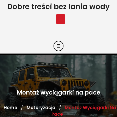
Skip
Dobre treści bez lania wody
to
content
Montaż wyciągarki na pace
Home
Motoryzacja
Montaż Wyciągarki Na
/
/
Pace