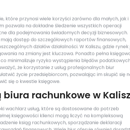
e, które przynosi wiele korzyści zarówno dla małych, jak i
im pozwala na dokładne śledzenie wszystkich operacji
stotne dla podejmowania świadomych decyzji biznesowych.
cy mają dostęp do szczegółowych raportów finansowych,
szczególnych działów działalności. W Kaliszu, gdzie rynek 
gowania na zmiany jest kluczowa. Ponadto pełna księgow
co minimalizuje ryzyko wystąpienia błędów podatkowych
ważyć, że korzystanie z usług profesjonalnych biur
atwić życie przedsiębiorcom, pozwalając im skupić się n
wić się o kwestie księgowe.
ją biura rachunkowe w Kalis
oki wachlarz usług, które są dostosowane do potrzeb
łnej księgowości klienci mogą liczyć na kompleksową
adzenie ksiąg rachunkowych, sporządzanie deklaracji
wozdań finansowych. Wiele biur oferuje również dorad