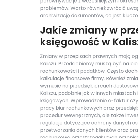
porównywać je z wcześniejszymi okresam
problemów. Warto również zwrócić uwa
archiwizację dokumentów, co jest klucz
Jakie zmiany w pr
księgowość w Kalis
Zmiany w przepisach prawnych mają og
Kaliszu. Przedsiębiorcy muszą być na b
rachunkowości i podatków. Często doch
kalkulacje finansowe firmy. Również 
wymusić na przedsiębiorcach dostoso
Kaliszu, podobnie jak w innych miastach
księgowych. Wprowadzenie e-faktur czy
pracy biur rachunkowych oraz przedsięb
procedur wewnętrznych, ale także inwes
regulacje dotyczące ochrony danych o
przetwarzania danych klientów oraz pra
rachunkowe przestrzegały tych przepisó