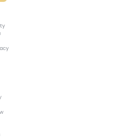
ty
a
racy
y
 w
ć