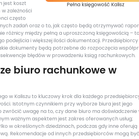
 jest koszt
Pełna księgowość Kalisz
 w zależności
enci często
ólnych zadań oraz o to, jak często będą otrzymywać rapor
nie różnicy między pełną a uproszczoną księgowością – t
podejścia i większej ilości dokumentacji. Przedsiębiorcy
 jakie dokumenty będą potrzebne do rozpoczęcia współp
nsekwencje błędów w prowadzeniu ksiąg rachunkowych.
sze biuro rachunkowe w
o w Kaliszu to kluczowy krok dla każdego przedsiębiorc
ści. Istotnym czynnikiem przy wyborze biura jest jego
to zwrócić uwagę na to, czy dane biuro ma doświadczenie
lejnym ważnym aspektem jest zakres oferowanych usług;
ylko w określonych dziedzinach, podczas gdy inne oferują
ową. Rekomendacje od innych przedsiębiorców mogą by