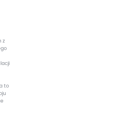
 z
ego
acji
a to
oju
je