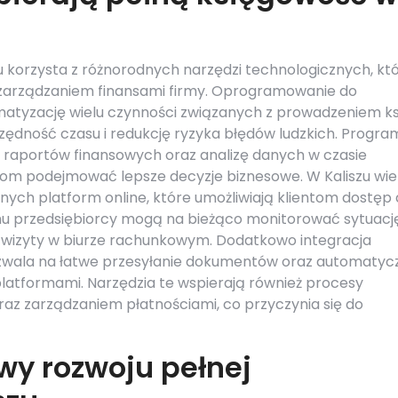
 korzysta z różnorodnych narzędzi technologicznych, kt
 zarządzaniem finansami firmy. Oprogramowanie do
matyzację wielu czynności związanych z prowadzeniem k
zędność czasu i redukcję ryzyka błędów ludzkich. Progra
e raportów finansowych oraz analizę danych w czasie
com podejmować lepsze decyzje biznesowe. W Kaliszu wie
ych platform online, które umożliwiają klientom dostęp
emu przedsiębiorcy mogą na bieżąco monitorować sytuacj
i wizyty w biurze rachunkowym. Dodatkowo integracja
wala na łatwe przesyłanie dokumentów oraz automatyc
latformami. Narzędzia te wspierają również procesy
az zarządzaniem płatnościami, co przyczynia się do
wy rozwoju pełnej