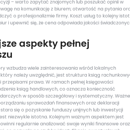
zji – warto zapytać znajomych lub poszukać opinii w
 uwagę na komunikację z biurem; otwartość na pytania or
yć o profesjonalizmie firmy. Koszt usług to kolejny isto
iur i upewnić się, że cena odpowiada jakości świadczony
jsze aspekty pełnej
szu
tóry wzbudza wiele zainteresowania wśród lokalnych
tóry należy uwzględnić, jest struktura ksiąg rachunkowy
i przepisami prawa. W ramach pełnej księgowości
adzenia ksiąg handlowych, co oznacza konieczność
odarczych w sposób szczegółowy i systematyczny. Ważne 
orządzaniu sprawozdań finansowych oraz deklaracji
stara się o pozyskanie funduszy unijnych lub inwestycji
jest niezwykle istotna. Kolejnym ważnym aspektem jest
winni regularnie analizować swoje wyniki finansowe oraz