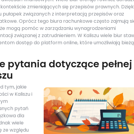
 kontekście zmieniających się przepisów prawnych. Dzięk
 pułapek związanych z interpretacją przepisów oraz
tkowe. Oprócz tego biura rachunkowe często zajmują si
 że mogą pomóc w zarządzaniu wynagrodzeniami
ji związanej z zatrudnieniem. W Kaliszu wiele biur staw
entom dostęp do platform online, które umożliwiają bież
ze pytania dotyczące pełnej
szu
d tym, jakie
ci w Kaliszu i
 tym
wanych pytań
iązkowa dla
ednak wiele
ę ze względu