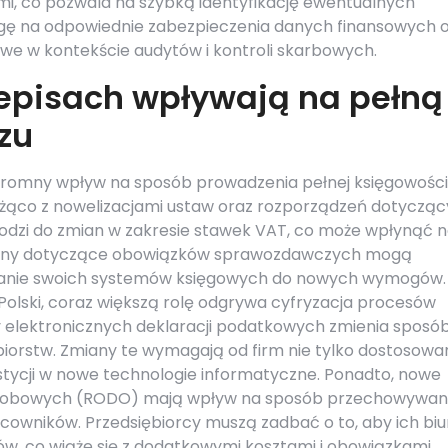
i, co pozwala na szybką identyfikację ewentualnych
gę na odpowiednie zabezpieczenia danych finansowych 
owe w kontekście audytów i kontroli skarbowych.
zepisach wpływają na pełną
zu
romny wpływ na sposób prowadzenia pełnej księgowości
ieżąco z nowelizacjami ustaw oraz rozporządzeń dotyczą
odzi do zmian w zakresie stawek VAT, co może wpłynąć 
zmiany dotyczące obowiązków sprawozdawczych mogą
wanie swoich systemów księgowych do nowych wymogów
 Polski, coraz większą rolę odgrywa cyfryzacja procesów
 elektronicznych deklaracji podatkowych zmienia sposó
iorstw. Zmiany te wymagają od firm nie tylko dostosowa
tycji w nowe technologie informatyczne. Ponadto, nowe
sobowych (RODO) mają wpływ na sposób przechowywani
cowników. Przedsiębiorcy muszą zadbać o to, aby ich biu
w, co wiąże się z dodatkowymi kosztami i obowiązkami.