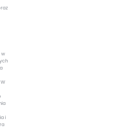
oraz
 w
cych
na
. W
b
nia
a i
ra