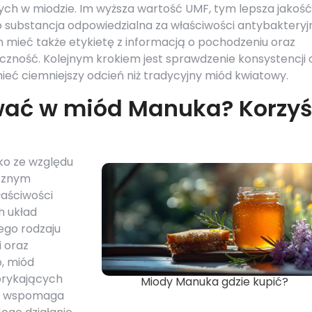
ych w miodzie. Im wyższa wartość UMF, tym lepsza jakość
o substancja odpowiedzialna za właściwości antybakteryj
 mieć także etykietę z informacją o pochodzeniu oraz
czność. Kolejnym krokiem jest sprawdzenie konsystencji 
mieć ciemniejszy odcień niż tradycyjny miód kwiatowy.
wać w miód Manuka? Korzyś
ko ze względu
icznym
łaściwości
 układ
ego rodzaju
 oraz
, miód
orykających
Miody Manuka gdzie kupić?
aż wspomaga