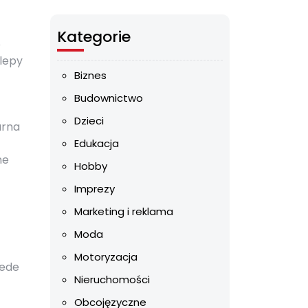
Kategorie
o
klepy
Biznes
Budownictwo
Dzieci
arna
Edukacja
ne
Hobby
Imprezy
Marketing i reklama
Moda
Motoryzacja
zede
Nieruchomości
Obcojęzyczne