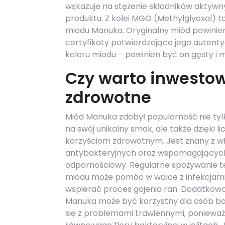
wskazuje na stężenie składników aktywn
produktu. Z kolei MGO (Methylglyoxal) t
miodu Manuka. Oryginalny miód powinien
certyfikaty potwierdzające jego autenty
koloru miodu – powinien być on gęsty i 
Czy warto inwesto
zdrowotne
Miód Manuka zdobył popularność nie tyl
na swój unikalny smak, ale także dzięki l
korzyściom zdrowotnym. Jest znany z w
antybakteryjnych oraz wspomagających
odpornościowy. Regularne spożywanie t
miodu może pomóc w walce z infekcjami
wspierać proces gojenia ran. Dodatkowo
Manuka może być korzystny dla osób b
się z problemami trawiennymi, poniew