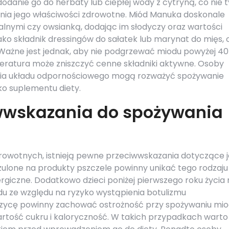
danie go do herbaty lub ciepłej wody z cytryną, co nie t
nia jego właściwości zdrowotne. Miód Manuka doskonale
alnymi czy owsianką, dodając im słodyczy oraz wartości
ko składnik dressingów do sałatek lub marynat do mięs, 
ażne jest jednak, aby nie podgrzewać miodu powyżej 40
eratura może zniszczyć cenne składniki aktywne. Osoby
ia układu odpornościowego mogą rozważyć spożywanie
ko suplementu diety.
iwwskazania do spożywania
rowotnych, istnieją pewne przeciwwskazania dotyczące 
ulone na produkty pszczele powinny unikać tego rodzaju
ergiczne. Dodatkowo dzieci poniżej pierwszego roku życia 
u ze względu na ryzyko wystąpienia botulizmu
rzycę powinny zachować ostrożność przy spożywaniu mi
rtość cukru i kaloryczność. W takich przypadkach warto