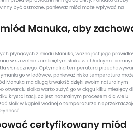
ykiem przed wprowadzeniem go do diety. Ponadto osoby
winny być ostrożne, ponieważ miód może wpływać na
 miód Manuka, aby zachow
tnych płynących z miodu Manuka, ważne jest jego prawidł
ymać w szczelnie zamkniętym słoiku w chłodnym i ciemny
światła słonecznego. Optymalna temperatura przechowywa
 trzymania go w lodówce, ponieważ niska temperatura moż
iód Manuka ma długą trwałość dzięki swoim naturalnym
otwarciu słoika warto zużyć go w ciągu kilku miesięcy d
ku krystalizacji, co jest naturalnym procesem dla wielu
ać słoik w kąpieli wodnej o temperaturze nieprzekraczaj
płynność.
pować certyfikowany miód