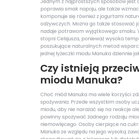
Jednym z najprostszych sposobów jest do
poprawia smak napoju, ale także wzmac
komponuje się również z jogurtami natur
odżywczych. Można go także stosować ja
nadaje potrawom wyjątkowego smaku. W
stopni Celsjusza, ponieważ wysoka temp
poszukujące naturalnych metod wsparc
jednej łyżeczki miodu Manuka dziennie ja
Czy istnieją przec
miodu Manuka?
Choć miód Manuka ma wiele korzyści zd
spożywania. Przede wszystkim osoby ucz
miodu, aby nie narażać się na reakcje al
powinny spożywać żadnego rodzaju miod
niemowlęcego. Osoby cierpiące na cuk
Manuka ze względu na jego wysoką zawa