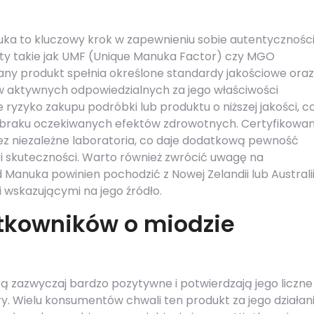
a to kluczowy krok w zapewnieniu sobie autentycznośc
katy takie jak UMF (Unique Manuka Factor) czy MGO
any produkt spełnia określone standardy jakościowe oraz
w aktywnych odpowiedzialnych za jego właściwości
e ryzyko zakupu podróbki lub produktu o niższej jakości, c
 braku oczekiwanych efektów zdrowotnych. Certyfikowa
z niezależne laboratoria, co daje dodatkową pewność
i skuteczności. Warto również zwrócić uwagę na
Manuka powinien pochodzić z Nowej Zelandii lub Australii
wskazującymi na jego źródło.
ytkowników o miodzie
ą zazwyczaj bardzo pozytywne i potwierdzają jego liczne
. Wielu konsumentów chwali ten produkt za jego działan