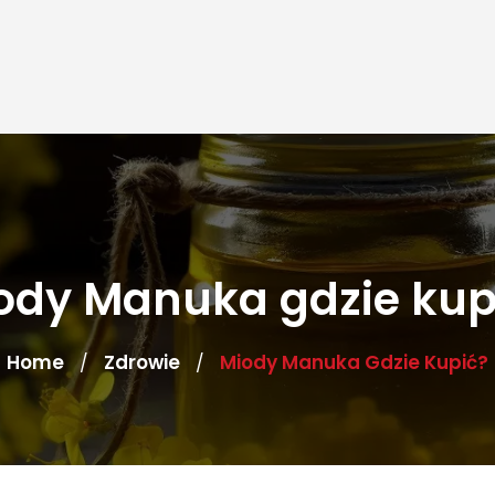
ody Manuka gdzie kup
Home
Zdrowie
Miody Manuka Gdzie Kupić?
/
/