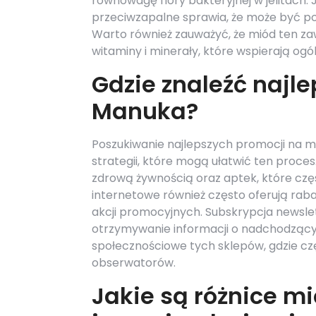
równowagę flory bakteryjnej w jelitach. 
przeciwzapalne sprawia, że może być p
Warto również zauważyć, że miód ten za
witaminy i minerały, które wspierają og
Gdzie znaleźć najl
Manuka?
Poszukiwanie najlepszych promocji na mi
strategii, które mogą ułatwić ten proce
zdrową żywnością oraz aptek, które czę
internetowe również często oferują raba
akcji promocyjnych. Subskrypcja news
otrzymywanie informacji o nadchodzący
społecznościowe tych sklepów, gdzie cz
obserwatorów.
Jakie są różnice 