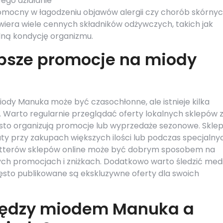
Jego działanie
omocny w łagodzeniu objawów alergii czy chorób skórnyc
wiera wiele cennych składników odżywczych, takich jak
ólną kondycję organizmu.
epsze promocje na miody
ody Manuka może być czasochłonne, ale istnieje kilka
s. Warto regularnie przeglądać oferty lokalnych sklepów 
sto organizują promocje lub wyprzedaże sezonowe. Skle
ty przy zakupach większych ilości lub podczas specjalny
letterów sklepów online może być dobrym sposobem na
ch promocjach i zniżkach. Dodatkowo warto śledzić med
ęsto publikowane są ekskluzywne oferty dla swoich
między miodem Manuka a