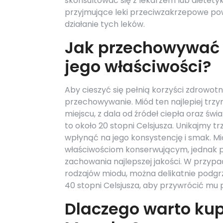
skonsultować się z lekarzem lub dietet
przyjmujące leki przeciwzakrzepowe po
działanie tych leków.
Jak przechowywać
jego właściwości?
Aby cieszyć się pełnią korzyści zdrowo
przechowywanie. Miód ten najlepiej trz
miejscu, z dala od źródeł ciepła oraz 
to około 20 stopni Celsjusza. Unikajmy
wpłynąć na jego konsystencję i smak. M
właściwościom konserwującym, jednak po 
zachowania najlepszej jakości. W przypad
rodzajów miodu, można delikatnie podgrz
40 stopni Celsjusza, aby przywrócić mu 
Dlaczego warto ku