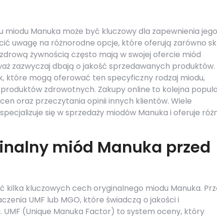
u miodu Manuka może być kluczowy dla zapewnienia jeg
cić uwagę na różnorodne opcje, które oferują zarówno s
ze zdrową żywnością często mają w swojej ofercie miód
waż zazwyczaj dbają o jakość sprzedawanych produktów.
, które mogą oferować ten specyficzny rodzaj miodu,
produktów zdrowotnych. Zakupy online to kolejna popul
en oraz przeczytania opinii innych klientów. Wiele
ecjalizuje się w sprzedaży miodów Manuka i oferuje róż
ginalny miód Manuka przed
ć kilka kluczowych cech oryginalnego miodu Manuka. Pr
czenia UMF lub MGO, które świadczą o jakości i
. UMF (Unique Manuka Factor) to system oceny, który