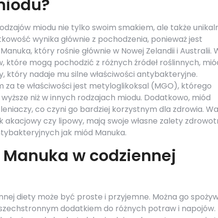
miodu?
rodzajów miodu nie tylko swoim smakiem, ale także unikal
kowość wynika głównie z pochodzenia, ponieważ jest
nuka, który rośnie głównie w Nowej Zelandii i Australii. 
, które mogą pochodzić z różnych źródeł roślinnych, mió
 który nadaje mu silne właściwości antybakteryjne.
za te właściwości jest metyloglikoksal (MGO), którego
e wyższe niż w innych rodzajach miodu. Dodatkowo, miód
eniaczy, co czyni go bardziej korzystnym dla zdrowia. W
ak akacjowy czy lipowy, mają swoje własne zalety zdrowot
antybakteryjnych jak miód Manuka.
 Manuka w codziennej
ej diety może być proste i przyjemne. Można go spoży
 wszechstronnym dodatkiem do różnych potraw i napojów.