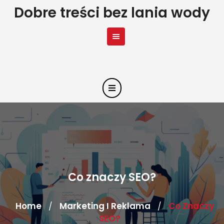
Skip
Dobre treści bez lania wody
to
content
Co znaczy SEO?
Home
Marketing I Reklama
Co Znaczy
/
/
SEO?