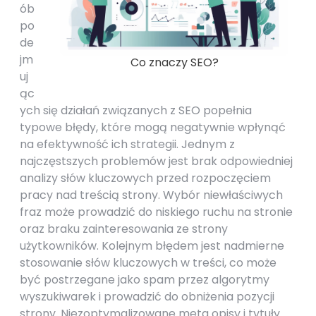
ób
po
de
jm
Co znaczy SEO?
uj
ąc
ych się działań związanych z SEO popełnia
typowe błędy, które mogą negatywnie wpłynąć
na efektywność ich strategii. Jednym z
najczęstszych problemów jest brak odpowiedniej
analizy słów kluczowych przed rozpoczęciem
pracy nad treścią strony. Wybór niewłaściwych
fraz może prowadzić do niskiego ruchu na stronie
oraz braku zainteresowania ze strony
użytkowników. Kolejnym błędem jest nadmierne
stosowanie słów kluczowych w treści, co może
być postrzegane jako spam przez algorytmy
wyszukiwarek i prowadzić do obniżenia pozycji
strony. Niezoptymalizowane meta opisy i tytuły