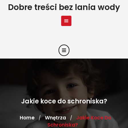
Skip
Dobre treści bez lania wody
to
content
Jakie koce do schroniska?
Home
Wnętrza
Jakie Koce Do
/
/
Schroniska?