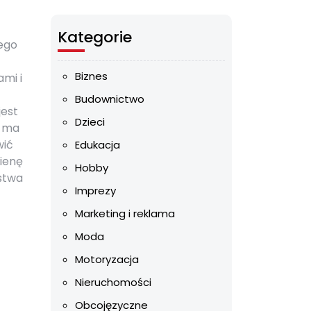
Kategorie
ego
Biznes
ami i
Budownictwo
jest
Dzieci
a ma
wić
Edukacja
ienę
Hobby
ństwa
Imprezy
Marketing i reklama
Moda
Motoryzacja
Nieruchomości
Obcojęzyczne