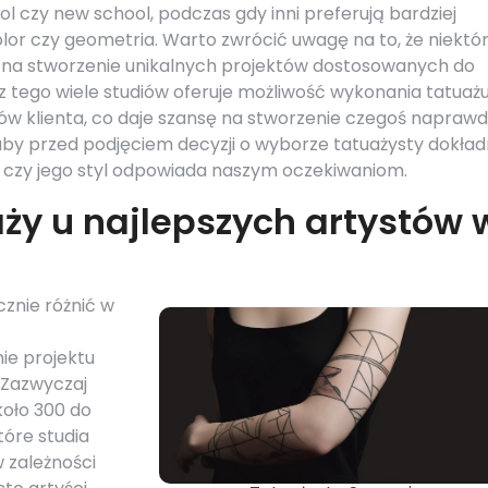
ool czy new school, podczas gdy inni preferują bardziej
lor czy geometria. Warto zwrócić uwagę na to, że niektó
la na stworzenie unikalnych projektów dostosowanych do
z tego wiele studiów oferuje możliwość wykonania tatuaż
w klienta, co daje szansę na stworzenie czegoś napraw
aby przed podjęciem decyzji o wyborze tatuażysty dokład
ić, czy jego styl odpowiada naszym oczekiwaniom.
aży u najlepszych artystów 
znie różnić w
ie projektu
 Zazwyczaj
koło 300 do
tóre studia
 zależności