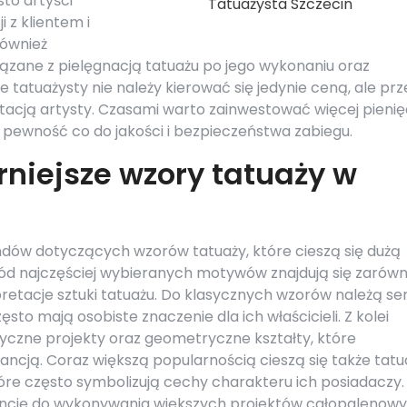
sto artyści
Tatuażysta Szczecin
i z klientem i
również
zane z pielęgnacją tatuażu po jego wykonaniu oraz
tatuażysty nie należy kierować się jedynie ceną, ale pr
tacją artysty. Czasami warto zainwestować więcej pieni
pewność co do jakości i bezpieczeństwa zabiegu.
rniejsze wzory tatuaży w
dów dotyczących wzorów tatuaży, które cieszą się dużą
d najczęściej wybieranych motywów znajdują się zarów
pretacje sztuki tatuażu. Do klasycznych wzorów należą se
sto mają osobiste znaczenie dla ich właścicieli. Z kolei
czne projekty oraz geometryczne kształty, które
ancją. Coraz większą popularnością cieszą się także tatu
óre często symbolizują cechy charakteru ich posiadaczy.
ncję do wykonywania większych projektów całopalenow