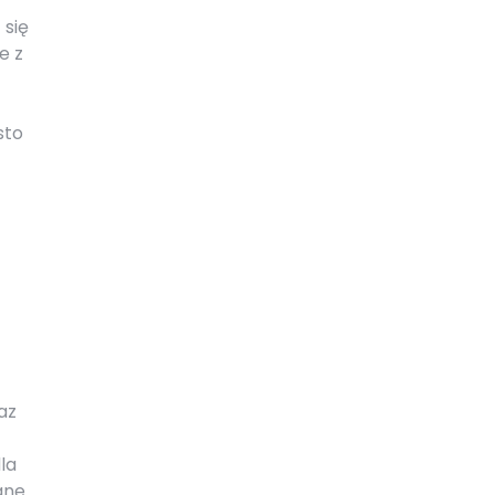
 się
e z
sto
az
la
ane