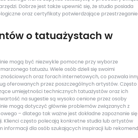
ędzi. Dobrze jest także upewnić się, że studio posiada
logiczne oraz certyfikaty potwierdzające przestrzeganie
entów o tatuażystach w
ecinie mogą być niezwykle pomocne przy wyborze
arzonego tatuażu. Wiele osób dzieli się swoimi
znościowych oraz forach internetowych, co pozwala in
usług oferowanych przez poszczególnych artystów. Często
ące umiejętności technicznych tatuażystów oraz ich
 otwartość na sugestie są wysoko cenione przez osoby
pinie mogą dotyczyć głównie problemów związanych z
cowego – dlatego tak ważne jest dokładne zapoznanie się
i. Klienci często polecają konkretne studia lub artystów
nformacji dla osób szukających inspiracji lub rekomenda