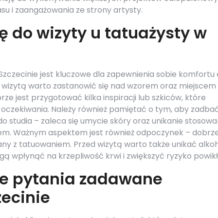
u i zaangażowania ze strony artysty.
ę do wizyty u tatuażysty w
Szczecinie jest kluczowe dla zapewnienia sobie komfortu 
d wizytą warto zastanowić się nad wzorem oraz miejscem
ze jest przygotować kilka inspiracji lub szkiców, które
 oczekiwania. Należy również pamiętać o tym, aby zadba
 studia – zaleca się umycie skóry oraz unikanie stosowa
iem. Ważnym aspektem jest również odpoczynek – dobrz
any z tatuowaniem. Przed wizytą warto także unikać alko
gą wpłynąć na krzepliwość krwi i zwiększyć ryzyko powikł
ze pytania zadawane
ecinie