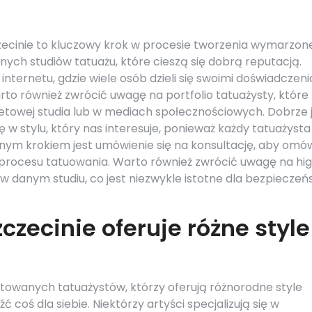
ecinie to kluczowy krok w procesie tworzenia wymarzon
nych studiów tatuażu, które cieszą się dobrą reputacją.
nternetu, gdzie wiele osób dzieli się swoimi doświadczeni
to również zwrócić uwagę na portfolio tatuażysty, które
etowej studia lub w mediach społecznościowych. Dobrze 
ię w stylu, który nas interesuje, ponieważ każdy tatuażyst
ejnym krokiem jest umówienie się na konsultację, aby omó
procesu tatuowania. Warto również zwrócić uwagę na hig
w danym studiu, co jest niezwykle istotne dla bezpiecze
czecinie oferuje różne style
ntowanych tatuażystów, którzy oferują różnorodne style
 coś dla siebie. Niektórzy artyści specjalizują się w