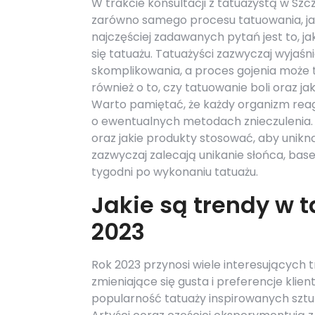
W trakcie konsultacji z tatuażystą w Szc
zarówno samego procesu tatuowania, jak 
najczęściej zadawanych pytań jest to, ja
się tatuażu. Tatuażyści zazwyczaj wyjaśni
skomplikowania, a proces gojenia może trw
również o to, czy tatuowanie boli oraz j
Warto pamiętać, że każdy organizm reag
o ewentualnych metodach znieczulenia. I
oraz jakie produkty stosować, aby unikną
zazwyczaj zalecają unikanie słońca, bas
tygodni po wykonaniu tatuażu.
Jakie są trendy w 
2023
Rok 2023 przynosi wiele interesujących t
zmieniające się gusta i preferencje kl
popularność tatuaży inspirowanych szt