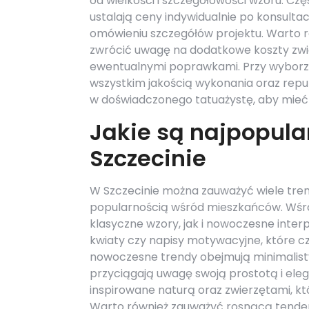
od wielkości i szczegółowości wzoru. Czę
ustalają ceny indywidualnie po konsultacj
omówieniu szczegółów projektu. Warto 
zwrócić uwagę na dodatkowe koszty zwią
ewentualnymi poprawkami. Przy wyborze 
wszystkim jakością wykonania oraz repu
w doświadczonego tatuażystę, aby mieć 
Jakie są najpopula
Szczecinie
W Szczecinie można zauważyć wiele tren
popularnością wśród mieszkańców. Wśró
klasyczne wzory, jak i nowoczesne inter
kwiaty czy napisy motywacyjne, które czę
nowoczesne trendy obejmują minimalisty
przyciągają uwagę swoją prostotą i eleg
inspirowane naturą oraz zwierzętami, kt
Warto również zauważyć rosnącą tende