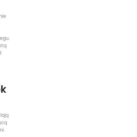
nie
egu.
stą
ż
ok
lają
ącą
i.