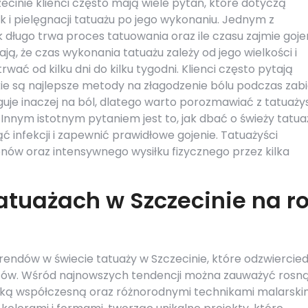
zecinie klienci często mają wiele pytań, które dotyczą
i pielęgnacji tatuażu po jego wykonaniu. Jednym z
k długo trwa proces tatuowania oraz ile czasu zajmie goje
ają, że czas wykonania tatuażu zależy od jego wielkości i
ać od kilku dni do kilku tygodni. Klienci często pytają
akie są najlepsze metody na złagodzenie bólu podczas zabi
uje inaczej na ból, dlatego warto porozmawiać z tatuaży
nnym istotnym pytaniem jest to, jak dbać o świeży tatua
ć infekcji i zapewnić prawidłowe gojenie. Tatuażyści
enów oraz intensywnego wysiłku fizycznego przez kilka
tatuażach w Szczecinie na r
rendów w świecie tatuaży w Szczecinie, które odzwiercied
ientów. Wśród najnowszych tendencji można zauważyć rosn
uką współczesną oraz różnorodnymi technikami malarskim