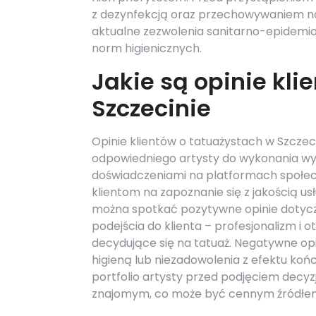
z dezynfekcją oraz przechowywaniem narz
aktualne zezwolenia sanitarno-epidemio
norm higienicznych.
Jakie są opinie kli
Szczecinie
Opinie klientów o tatuażystach w Szcz
odpowiedniego artysty do wykonania wym
doświadczeniami na platformach społec
klientom na zapoznanie się z jakością 
można spotkać pozytywne opinie dotycz
podejścia do klienta – profesjonalizm i
decydujące się na tatuaż. Negatywne o
higieną lub niezadowolenia z efektu koń
portfolio artysty przed podjęciem decyzj
znajomym, co może być cennym źródłem i