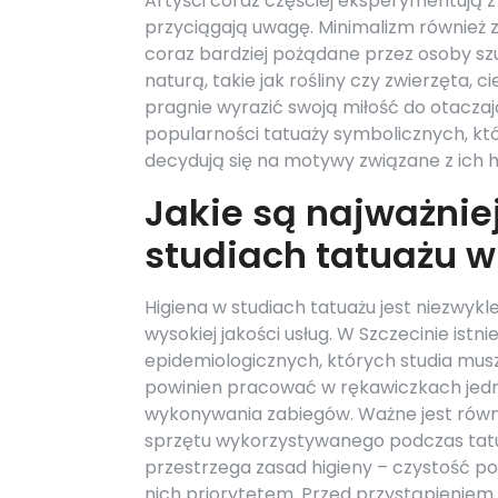
Artyści coraz częściej eksperymentują z 
przyciągają uwagę. Minimalizm również zys
coraz bardziej pożądane przez osoby sz
naturą, takie jak rośliny czy zwierzęta,
pragnie wyrazić swoją miłość do otacza
popularności tatuaży symbolicznych, któr
decydują się na motywy związane z ich h
Jakie są najważnie
studiach tatuażu w
Higiena w studiach tatuażu jest niezwyk
wysokiej jakości usług. W Szczecinie ist
epidemiologicznych, których studia mus
powinien pracować w rękawiczkach jedn
wykonywania zabiegów. Ważne jest równ
sprzętu wykorzystywanego podczas tatuo
przestrzega zasad higieny – czystość 
nich priorytetem. Przed przystąpieniem