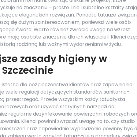
kolorami i formami, tworząc unikalne projekty, które
kuje na znaczeniu – proste linie i subtelne kształty stają
ukające eleganckich rozwiązań. Ponadto tatuaże związan
 cieszą się dużym zainteresowaniem, ponieważ wiele osób
jącego świata. Warto również zwrócić uwagę na wzrost
e mają osobiste znaczenie dla ich właścicieli. Klienci czę
istorią rodzinną lub ważnymi wydarzeniami w życiu.
jsze zasady higieny w
 Szczecinie
le istotna dla bezpieczeństwa klientów oraz zapewnienia
nieje wiele regulacji dotyczących standardów sanitarno-
zą przestrzegać. Przede wszystkim każdy tatuażysta
orazowych oraz używać sterylnych narzędzi do
ież regularne dezynfekowanie powierzchni roboczych or
wania. Klienci powinni zwracać uwagę na to, czy studio
pomieszczeń oraz odpowiednie wyposażenie powinny być d
 do zabiegu warto zapytać tatuażystę o procedury związ