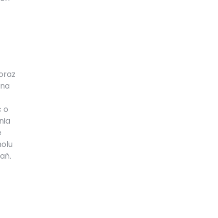
oraz
 na
ć o
nia
e
holu
ań.