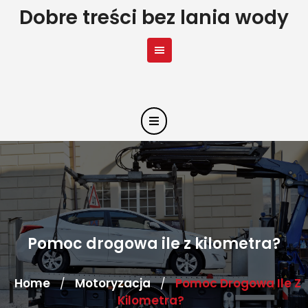
Skip
Dobre treści bez lania wody
to
content
Pomoc drogowa ile z kilometra?
Home
Motoryzacja
Pomoc Drogowa Ile Z
/
/
Kilometra?