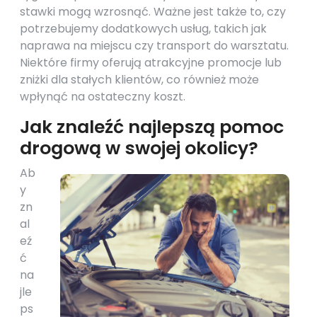
stawki mogą wzrosnąć. Ważne jest także to, czy
potrzebujemy dodatkowych usług, takich jak
naprawa na miejscu czy transport do warsztatu.
Niektóre firmy oferują atrakcyjne promocje lub
zniżki dla stałych klientów, co również może
wpłynąć na ostateczny koszt.
Jak znaleźć najlepszą pomoc
drogową w swojej okolicy?
Ab
y
zn
al
eź
ć
na
jle
ps