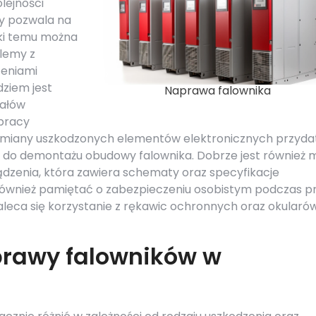
lejności
ry pozwala na
ęki temu można
lemy z
zeniami
ziem jest
Naprawa falownika
nałów
 pracy
ymiany uszkodzonych elementów elektronicznych przyda
a do demontażu obudowy falownika. Dobrze jest również 
dzenia, która zawiera schematy oraz specyfikacje
wnież pamiętać o zabezpieczeniu osobistym podczas p
aleca się korzystanie z rękawic ochronnych oraz okularó
prawy falowników w