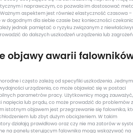
stycznym i naprawczym, co pozwala im dostosować met
u. Ważnym aspektem jest również elastyczność czasowa –
w dogodnym dla siebie czasie bez konieczności czekani
Należy jednak pamiętać o ryzyku związanym z niewłaściw
wadzić do dalszych uszkodzeń urządzenia lub zagrożeń
ze objawy awarii falowników
orodne i często zależą od specyfiki uszkodzenia. Jednym
dajności urządzenia, co może objawiać się w postaci
tabilnych parametrów pracy. Użytkownicy mogą zauważyć,
ci napięcia lub prądu, co może prowadzić do problemów 
m istotnym objawem jest przegrzewanie się falownika, kt
łodzeniem lub zbyt dużym obciążeniem. W takim
tory działają prawidłowo oraz czy nie ma zatorów w sys
ane na panelu sterującym falownika mogą wskazywać na