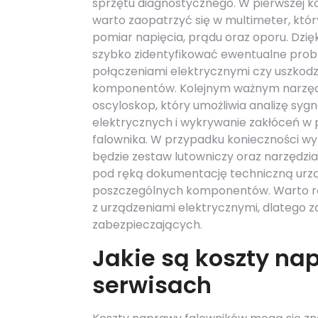
sprzętu diagnostycznego. W pierwszej ko
warto zaopatrzyć się w multimeter, któ
pomiar napięcia, prądu oraz oporu. Dzi
szybko zidentyfikować ewentualne prob
połączeniami elektrycznymi czy uszkod
komponentów. Kolejnym ważnym narzęd
oscyloskop, który umożliwia analizę syg
elektrycznych i wykrywanie zakłóceń w
falownika. W przypadku konieczności w
będzie zestaw lutowniczy oraz narzędzi
pod ręką dokumentację techniczną urzą
poszczególnych komponentów. Warto ró
z urządzeniami elektrycznymi, dlatego z
zabezpieczających.
Jakie są koszty na
serwisach