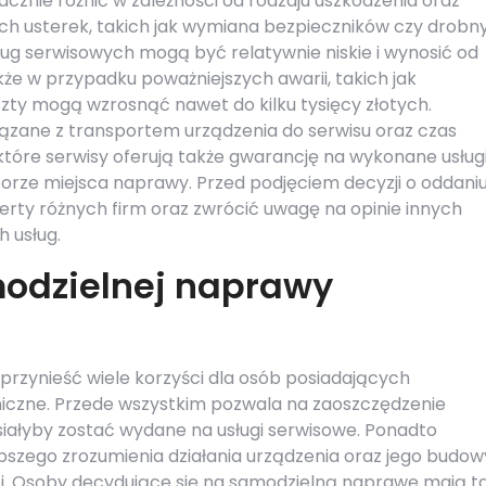
znie różnić w zależności od rodzaju uszkodzenia oraz
ch usterek, takich jak wymiana bezpieczników czy drobn
g serwisowych mogą być relatywnie niskie i wynosić od
akże w przypadku poważniejszych awarii, takich jak
oszty mogą wzrosnąć nawet do kilku tysięcy złotych.
ązane z transportem urządzenia do serwisu oraz czas
tóre serwisy oferują także gwarancję na wykonane usługi
rze miejsca naprawy. Przed podjęciem decyzji o oddani
erty różnych firm oraz zwrócić uwagę na opinie innych
 usług.
modzielnej naprawy
rzynieść wiele korzyści dla osób posiadających
niczne. Przede wszystkim pozwala na zaoszczędzenie
siałyby zostać wydane na usługi serwisowe. Ponadto
szego zrozumienia działania urządzenia oraz jego budow
i. Osoby decydujące się na samodzielną naprawę mają t