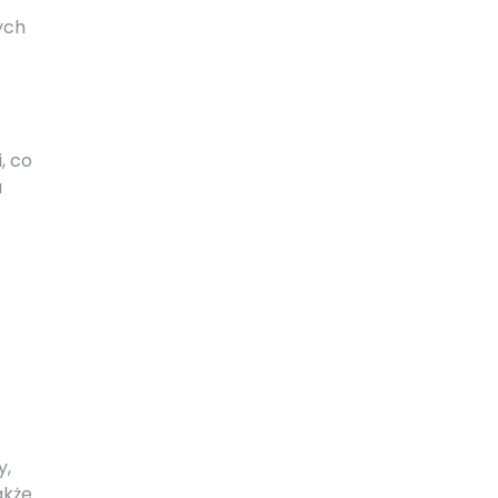
ych
, co
u
y,
akże