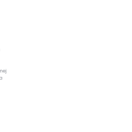
a
nej
a