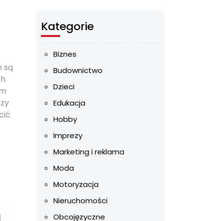
Kategorie
Biznes
m są
Budownictwo
ch
Dzieci
ym
czy
Edukacja
cić
Hobby
Imprezy
Marketing i reklama
Moda
Motoryzacja
Nieruchomości
Obcojęzyczne