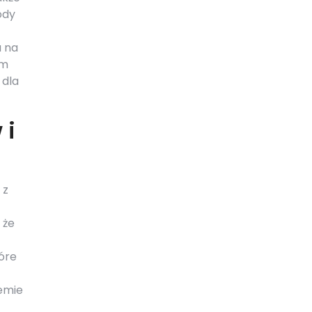
ody
a na
ym
 dla
 i
 z
 że
z
óre
temie