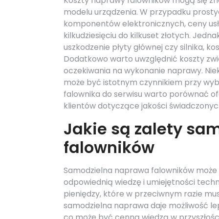
Koszty naprawy falowników mogą się znac
modelu urządzenia. W przypadku prosty
komponentów elektronicznych, ceny usłu
kilkudziesięciu do kilkuset złotych. Jedn
uszkodzenie płyty głównej czy silnika, k
Dodatkowo warto uwzględnić koszty zwi
oczekiwania na wykonanie naprawy. Niek
może być istotnym czynnikiem przy wybo
falownika do serwisu warto porównać of
klientów dotyczące jakości świadczonych
Jakie są zalety sa
falowników
Samodzielna naprawa falowników może p
odpowiednią wiedzę i umiejętności tech
pieniędzy, które w przeciwnym razie mu
samodzielna naprawa daje możliwość lep
co może być cenną wiedzą w przyszłośc