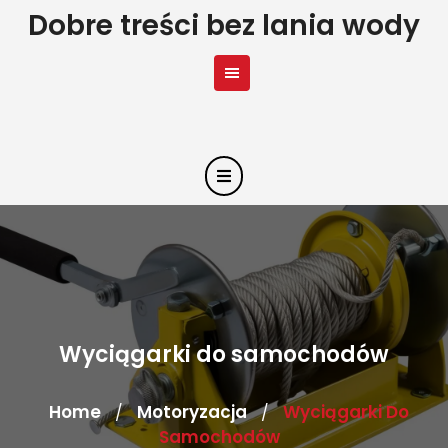
Skip
Dobre treści bez lania wody
to
content
Wyciągarki do samochodów
Home
Motoryzacja
Wyciągarki Do
/
/
Samochodów