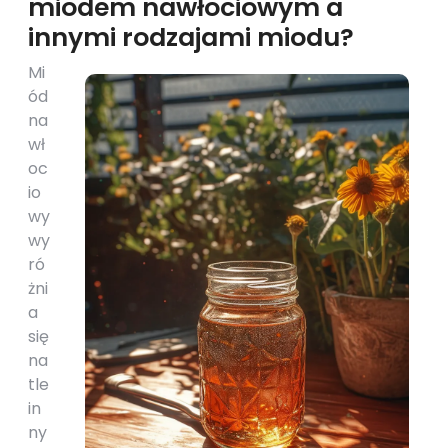
miodem nawłociowym a
innymi rodzajami miodu?
Mi
ód
na
wł
oc
io
wy
wy
ró
żni
a
się
na
tle
in
ny