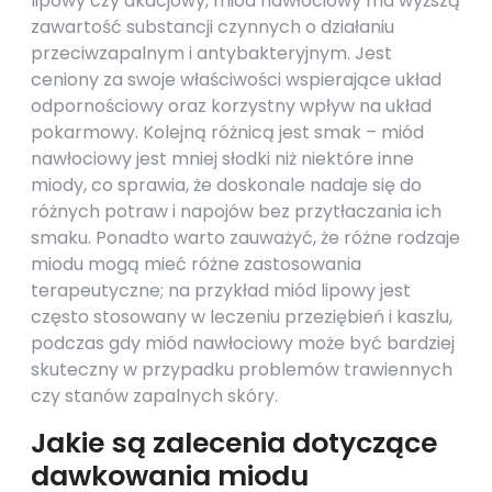
lipowy czy akacjowy, miód nawłociowy ma wyższą
zawartość substancji czynnych o działaniu
przeciwzapalnym i antybakteryjnym. Jest
ceniony za swoje właściwości wspierające układ
odpornościowy oraz korzystny wpływ na układ
pokarmowy. Kolejną różnicą jest smak – miód
nawłociowy jest mniej słodki niż niektóre inne
miody, co sprawia, że doskonale nadaje się do
różnych potraw i napojów bez przytłaczania ich
smaku. Ponadto warto zauważyć, że różne rodzaje
miodu mogą mieć różne zastosowania
terapeutyczne; na przykład miód lipowy jest
często stosowany w leczeniu przeziębień i kaszlu,
podczas gdy miód nawłociowy może być bardziej
skuteczny w przypadku problemów trawiennych
czy stanów zapalnych skóry.
Jakie są zalecenia dotyczące
dawkowania miodu