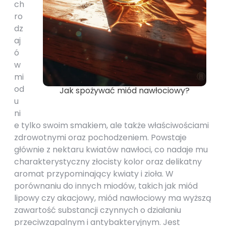
ch
ro
dz
aj
ó
w
mi
od
Jak spożywać miód nawłociowy?
u
ni
e tylko swoim smakiem, ale także właściwościami
zdrowotnymi oraz pochodzeniem. Powstaje
głównie z nektaru kwiatów nawłoci, co nadaje mu
charakterystyczny złocisty kolor oraz delikatny
aromat przypominający kwiaty i zioła. W
porównaniu do innych miodów, takich jak miód
lipowy czy akacjowy, miód nawłociowy ma wyższą
zawartość substancji czynnych o działaniu
przeciwzapalnym i antybakteryjnym. Jest