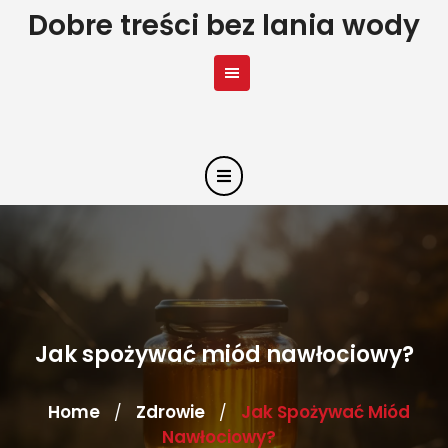
Skip
Dobre treści bez lania wody
to
content
Jak spożywać miód nawłociowy?
Home
Zdrowie
Jak Spożywać Miód
/
/
Nawłociowy?