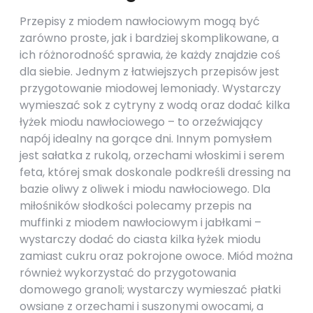
Przepisy z miodem nawłociowym mogą być
zarówno proste, jak i bardziej skomplikowane, a
ich różnorodność sprawia, że każdy znajdzie coś
dla siebie. Jednym z łatwiejszych przepisów jest
przygotowanie miodowej lemoniady. Wystarczy
wymieszać sok z cytryny z wodą oraz dodać kilka
łyżek miodu nawłociowego – to orzeźwiający
napój idealny na gorące dni. Innym pomysłem
jest sałatka z rukolą, orzechami włoskimi i serem
feta, której smak doskonale podkreśli dressing na
bazie oliwy z oliwek i miodu nawłociowego. Dla
miłośników słodkości polecamy przepis na
muffinki z miodem nawłociowym i jabłkami –
wystarczy dodać do ciasta kilka łyżek miodu
zamiast cukru oraz pokrojone owoce. Miód można
również wykorzystać do przygotowania
domowego granoli; wystarczy wymieszać płatki
owsiane z orzechami i suszonymi owocami, a