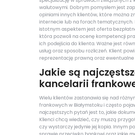
specjalizację w sprawach związanych z 
walutowymi. Dobrym pomysłem jest zapo
opiniami innych klientów, które można z
internecie lub na forach tematycznych.
istotnym aspektem jest oferta bezpłatnej
która pozwoli na ocenę kompetencji pr
ich podejścia do klienta. Ważne jest rów
usług oraz sposobu rozliczeń. Klient pow
reprezentację prawną oraz ewentualn
Jakie są najczęsts
kancelarii frankow
Wielu klientów zastanawia się nad różny
frankowych w Białymstoku i często poja
najczęstszych pytań jest to, jakie doku
Klienci chcą wiedzieć, czy muszą prz
czy wystarczy jedynie jej kopia. Innym 
sprawie przeciwko bankowi oraz jakie m