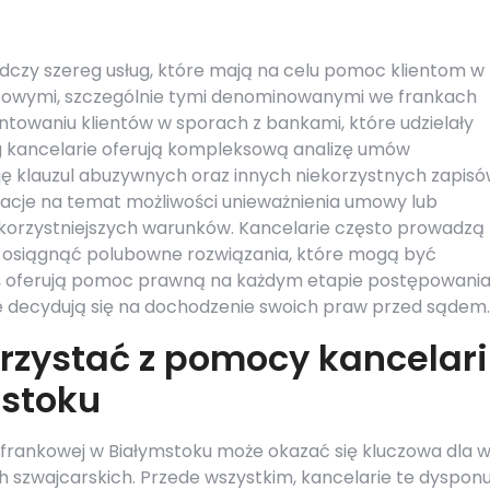
dczy szereg usług, które mają na celu pomoc klientom w
towymi, szczególnie tymi denominowanymi we frankach
entowaniu klientów w sporach z bankami, które udzielały
g kancelarie oferują kompleksową analizę umów
ję klauzul abuzywnych oraz innych niekorzystnych zapisó
macje na temat możliwości unieważnienia umowy lub
g korzystniejszych warunków. Kancelarie często prowadzą
ię osiągnąć polubowne rozwiązania, które mogą być
wo, oferują pomoc prawną na każdym etapie postępowani
re decydują się na dochodzenie swoich praw przed sądem.
rzystać z pomocy kancelari
mstoku
i frankowej w Białymstoku może okazać się kluczowa dla w
 szwajcarskich. Przede wszystkim, kancelarie te dysponu