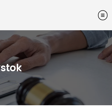
ystok
k