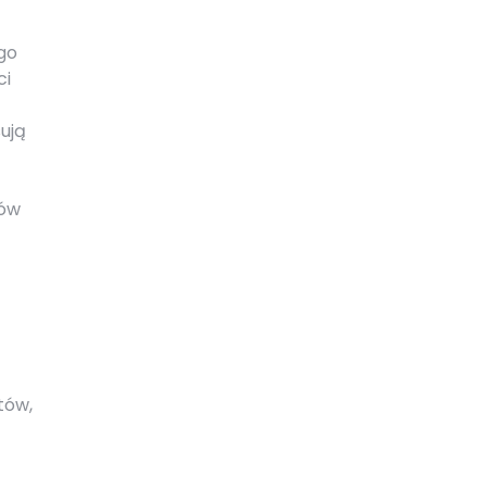
go
ci
ują
tów
tów,