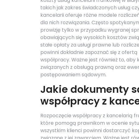
Koszty usług kancelarii frankowej w Biał
takich jak zakres świadczonych usług cz
kancelarii oferuje różne modele rozlicz
dla nich rozwiązania. Często spotykanym
prowizję tylko w przypadku wygranej sp
obawiających się wysokich kosztów zwi
stałe opłaty za usługi prawne lub rozlicz
powinni dokładnie zapoznać się z ofertą 
współpracy. Ważne jest również to, aby 
związanych z obsługą prawną oraz ewe
postępowaniem sądowym.
Jakie dokumenty s
współpracy z kance
Rozpoczęcie współpracy z kancelarią
które pomogą prawnikom w ocenie sytuac
wszystkim klienci powinni dostarczyć k
związane z jej zawarciem. Ważne jest rów