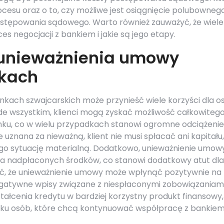
ocesu oraz o to, czy możliwe jest osiągnięcie polubowneg
ostępowania sądowego. Warto również zauważyć, że wiele
es negocjacji z bankiem i jakie są jego etapy.
z unieważnienia umowy
nkach
kach szwajcarskich może przynieść wiele korzyści dla o
ede wszystkim, klienci mogą zyskać możliwość całkowiteg
nku, co w wielu przypadkach stanowi ogromne odciążenie
 uznana za nieważną, klient nie musi spłacać ani kapitału,
go sytuację materialną. Dodatkowo, unieważnienie umow
nia nadpłaconych środków, co stanowi dodatkowy atut dla
ć, że unieważnienie umowy może wpłynąć pozytywnie na
negatywne wpisy związane z niespłaconymi zobowiązaniami
ztałcenia kredytu w bardziej korzystny produkt finansowy,
dku osób, które chcą kontynuować współpracę z bankiem