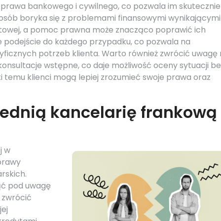
 prawa bankowego i cywilnego, co pozwala im skutecznie
 osób boryka się z problemami finansowymi wynikającymi
towej, a pomoc prawna może znacząco poprawić ich
ne podejście do każdego przypadku, co pozwala na
cyficznych potrzeb klienta. Warto również zwrócić uwagę
e konsultacje wstępne, co daje możliwość oceny sytuacji b
 temu klienci mogą lepiej zrozumieć swoje prawa oraz
ednią kancelarię frankową
j w
sprawy
rskich.
iąć pod uwagę
 zwrócić
jej