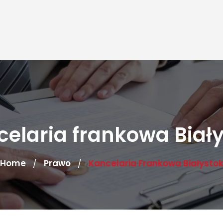
elaria frankowa Biał
Home
Prawo
Kancelaria Frankowa Białysto
/
/