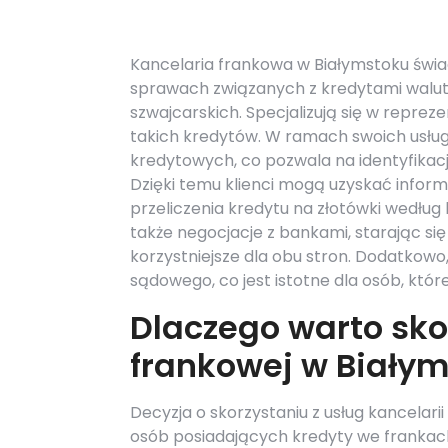
Kancelaria frankowa w Białymstoku świa
sprawach związanych z kredytami walu
szwajcarskich. Specjalizują się w reprez
takich kredytów. W ramach swoich usłu
kredytowych, co pozwala na identyfikac
Dzięki temu klienci mogą uzyskać infor
przeliczenia kredytu na złotówki wedłu
także negocjacje z bankami, starając s
korzystniejsze dla obu stron. Dodatko
sądowego, co jest istotne dla osób, któ
Dlaczego warto sko
frankowej w Biały
Decyzja o skorzystaniu z usług kancelari
osób posiadających kredyty we frankach