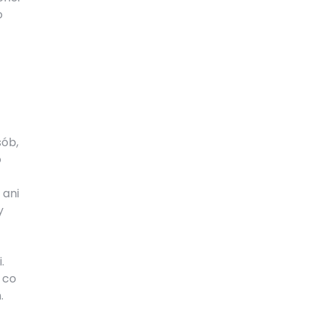
o
sób,
o
 ani
y
.
 co
.