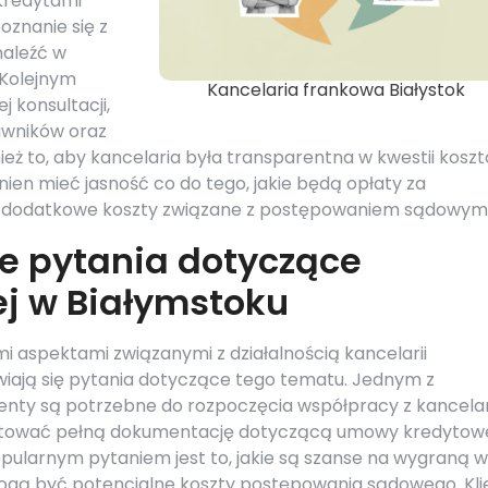
kredytami
znanie się z
naleźć w
 Kolejnym
Kancelaria frankowa Białystok
 konsultacji,
awników oraz
nież to, aby kancelaria była transparentna w kwestii kosz
inien mieć jasność co do tego, jakie będą opłaty za
e dodatkowe koszty związane z postępowaniem sądowym
ze pytania dotyczące
ej w Białymstoku
mi aspektami związanymi z działalnością kancelarii
wiają się pytania dotyczące tego tematu. Jednym z
menty są potrzebne do rozpoczęcia współpracy z kancelar
ygotować pełną dokumentację dotyczącą umowy kredytow
popularnym pytaniem jest to, jakie są szanse na wygraną w
ogą być potencjalne koszty postępowania sądowego. Kli