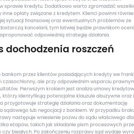
w sprawie kredytu. Dodatkowo warto zgromadzić wszelki
inne opłaty związane z kredytem. Klienci powinni równie
ej sytuacji finansowej oraz ewentualnych problemów ze
 dostarczą kancelarii, tym łatwiej będzie prawnikom ocen
zaproponować odpowiednią strategię działania.
s dochodzenia roszczeń
 bankom przez klientów posiadających kredyty we fran
i czasochłonny, ale przy odpowiednim wsparciu prawny
zultatów. Pierwszym krokiem jest analiza umowy kredytow
j, którzy identyfikują potencjalne klauzule abuzywne oraz 
ia przygotowuje strategię działania oraz dokumentację
 sądowego lub negocjacji z bankiem. W przypadku brak
rawy następuje wniesienie pozwu do sądu właściwego dla
ilka etapów, takich jak składanie pism procesowych prze
w czy biegłych. Po zakończeniu rozprawy sąd wydaje wyro