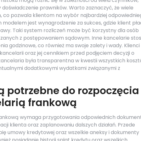
ymstoku mogą różnić się w zależności od wielu czynników,
y doświadczenie prawników. Warto zaznaczyć, że wiele
eń, co pozwala klientom na wybór najbardziej odpowiednie
 modelem jest wynagrodzenie za sukces, gdzie klient pła
rawy. Taki system rozliczeń może być korzystny dla osób
ązanych z postępowaniem sądowym. Inne kancelarie stos
enia godzinowe, co również ma swoje zalety i wady. Klienci
kancelarii oraz jej cennikiem przed podjęciem decyzji o
kancelaria była transparentna w kwestii wszystkich kosz
ntualnymi dodatkowymi wydatkami związanymi z
ą potrzebne do rozpoczęcia
larią frankową
 frankową wymaga przygotowania odpowiednich dokumen
ji klienta oraz zaplanowaniu dalszych działań. Przede
opię umowy kredytowej oraz wszelkie aneksy i dokumenty
nież posiadanie historii spłat kredytu oraz wszelkich