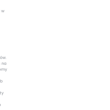
i w
rów.
ć na
lemy
ub
ty
o