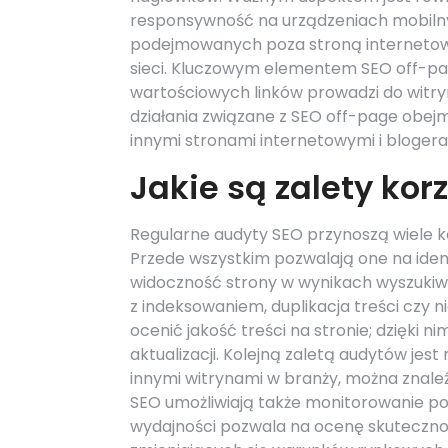
responsywność na urządzeniach mobilnyc
podejmowanych poza stroną internetową,
sieci. Kluczowym elementem SEO off-pag
wartościowych linków prowadzi do witryn
działania związane z SEO off-page obej
innymi stronami internetowymi i blogera
Jakie są zalety ko
Regularne audyty SEO przynoszą wiele ko
Przede wszystkim pozwalają one na ide
widoczność strony w wynikach wyszukiwa
z indeksowaniem, duplikacja treści czy
ocenić jakość treści na stronie; dzięk
aktualizacji. Kolejną zaletą audytów jes
innymi witrynami w branży, można znaleź
SEO umożliwiają także monitorowanie p
wydajności pozwala na ocenę skuteczno