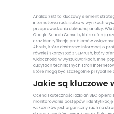
Analiza SEO to kluczowy element strateg
internetowa radzi sobie w wynikach wysz
przeprowadzeniu dokładnej analizy. Wśró
Google Search Console, które oferują sz
oraz identyfikację problemów związany
Ahrefs, które dostarcza informacji o pro
również skorzystać z SEMrush, który of
widoczności w wyszukiwarkach. Inne pop
audytach technicznych stron internetow
które mogą być szczególnie przydatne d
Jakie są kluczowe 
Ocena skuteczności działań SEO opiera s
monitorowanie postępów i identyfikacj
wskaźników jest organiczny ruch na stro
stronę z wyników wyszukiwania. Kolejny