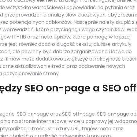
EO to kluczowy element strategii marketingowej online. 
ede wszystkim wartościowe i odpowiadać na pytania oraz
d przeprowadzenia analizy słów kluczowych, aby zrozumi
rzez potencjalnych odbiorców. Następnie należy skupić si
z wprowadzeń, które przyciągną uwagę czytelników. Wa
tagów H1-H6 oraz meta opisów, które pomogą w lepszej
rze jest również dbać o długość tekstu; dłuższe artykuły
kach, ale powinny być dobrze zorganizowane i łatwe do
oraz filmów może dodatkowo zwiększyć atrakcyjność treści 
larne aktualizowanie treści oraz dodawanie nowych
a pozycjonowanie strony.
iędzy SEO on-page a SEO off
egorie: SEO on-page oraz SEO off-page. SEO on-page od
nio na stronie internetowej w celu poprawy jej widoczno
tymalizację treści, struktury URL, tagów meta oraz
eż dbałość o prędkość ładowania strony oraz