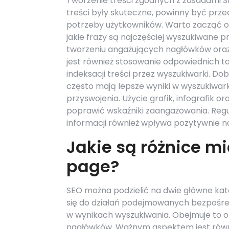
Tworzenie treści zgodnych z zasadami S
treści były skuteczne, powinny być prz
potrzeby użytkowników. Warto zacząć o
jakie frazy są najczęściej wyszukiwane p
tworzeniu angażujących nagłówków ora
jest również stosowanie odpowiednich 
indeksacji treści przez wyszukiwarki. Dob
często mają lepsze wyniki w wyszukiwar
przyswojenia. Użycie grafik, infografik 
poprawić wskaźniki zaangażowania. Regu
informacji również wpływa pozytywnie n
Jakie są różnice m
page?
SEO można podzielić na dwie główne kat
się do działań podejmowanych bezpośred
w wynikach wyszukiwania. Obejmuje to op
nagłówków. Ważnym aspektem jest równi