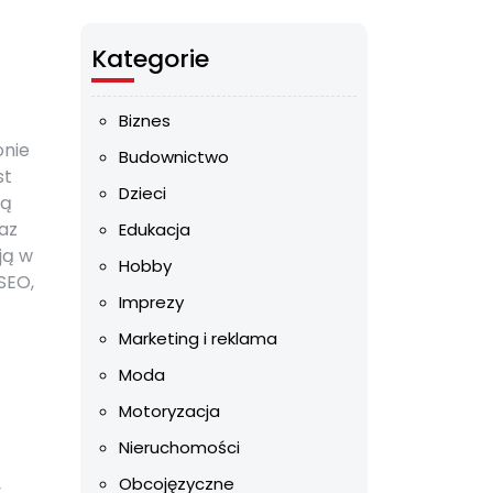
Kategorie
Biznes
onie
Budownictwo
st
Dzieci
gą
az
Edukacja
ją w
Hobby
SEO,
Imprezy
Marketing i reklama
Moda
Motoryzacja
Nieruchomości
Obcojęzyczne
y