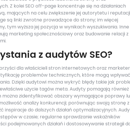
h. Z kolei SEO off-page koncentruje się na działaniach
 mających na celu zwiększenie jej autorytetu i reputacj
e są linki zwrotne prowadzące do strony; im więcej
y, tym wyższa jej pozycja w wynikach wyszukiwania. Inne
mują marketing społecznościowy oraz budowanie relacji z
mi.
rzystania z audytów SEO?
rzyści dla właścicieli stron internetowych oraz markete
ntyfikację problemów technicznych, które mogą wpływa
nia. Dzięki audytowi można wykryć błędy takie jak prob
 niewłaściwe użycie tagów meta. Audyty pomagają również
i nim można zidentyfikować obszary wymagające poprawy l
t możliwość analizy konkurencji; porównując swoją stronę z
ć inspiracje do dalszych działań optymalizacyjnych. Audy
ostępów w czasie; regularne sprawdzanie wskaźników
ści podejmowanych działań i dostosowywanie strategii d