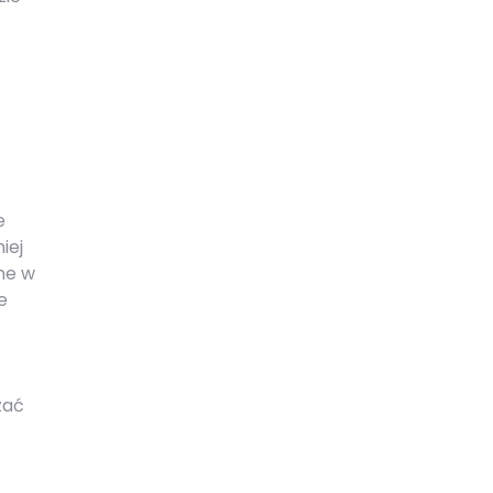
e
iej
ne w
e
zać