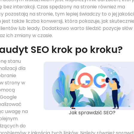
ę bez interakcji. Czas spędzony na stronie również ma
 pozostają na stronie, tym lepiej świadczy to o jej jakości 
st także liczba konwersji, która pokazuje, jak skuteczni
lientów lub leady. Dodatkowo warto śledzić pozycje słów
z ich zmiany w czasie.
audyt SEO krok po kroku?
enę stanu
lizacji dla
ebranie
w strony w
pomocą
y Google
nalizować
jąc uwagę na
Jak sprawdzić SEO?
Kolejnym
adzących do
problemów z jakością tych linków. Należy również sprawd