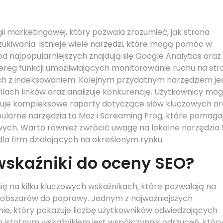
ii marketingowej, który pozwala zrozumieć, jak strona
ukiwania. Istnieje wiele narzędzi, które mogą pomóc w
d najpopularniejszych znajdują się Google Analytics oraz
ereg funkcji umożliwiających monitorowanie ruchu na str
ch z indeksowaniem. Kolejnym przydatnym narzędziem je
filach linków oraz analizuje konkurencję. Użytkownicy mo
eruje kompleksowe raporty dotyczące słów kluczowych or
ularne narzędzia to Moz i Screaming Frog, które pomaga
ych. Warto również zwrócić uwagę na lokalne narzędzia 
la firm działających na określonym rynku.
wskaźniki do oceny SEO?
ię na kilku kluczowych wskaźnikach, które pozwalają na
ę obszarów do poprawy. Jednym z najważniejszych
nie, który pokazuje liczbę użytkowników odwiedzających
m istotnym wskaźnikiem jest współczynnik odrzuceń, któr