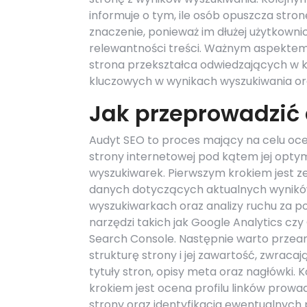
informuje o tym, ile osób opuszcza stron
znaczenie, ponieważ im dłużej użytkownicy
relewantności treści. Ważnym aspektem je
strona przekształca odwiedzających w k
kluczowych w wynikach wyszukiwania ora
Jak przeprowadzić 
Audyt SEO to proces mający na celu oc
strony internetowej pod kątem jej optyma
wyszukiwarek. Pierwszym krokiem jest z
danych dotyczących aktualnych wynikó
wyszukiwarkach oraz analizy ruchu za 
narzędzi takich jak Google Analytics cz
Search Console. Następnie warto przea
strukturę strony i jej zawartość, zwraca
tytuły stron, opisy meta oraz nagłówki. 
krokiem jest ocena profilu linków prow
strony oraz identyfikacja ewentualnych 