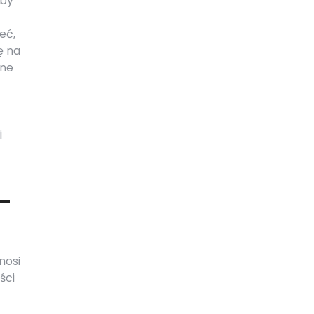
Aby
eć,
ę na
żne
i
-
nosi
ści