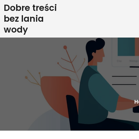
Skip
Dobre treści
to
bez lania
content
wody
H