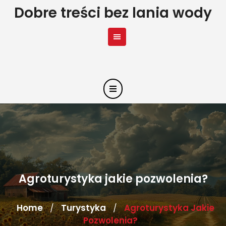
Skip
Dobre treści bez lania wody
to
content
Agroturystyka jakie pozwolenia?
Home
Turystyka
Agroturystyka Jakie
/
/
Pozwolenia?