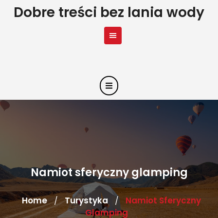
Skip
Dobre treści bez lania wody
to
content
Namiot sferyczny glamping
Home
Turystyka
Namiot Sferyczny
/
/
Glamping