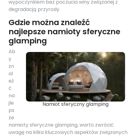
wypoczynkiem bez poczucia winy związanej z
degradacją przyrody.
Gdzie można znaleźć
najlepsze namioty sferyczne
glamping
Ab
y
zn
al
eź
ć
na
jle
Namiot sferyczny glamping
ps
ze
namioty sferyczne glamping, warto zwrócić
uwagę na kilka kluczowych aspektów związanych