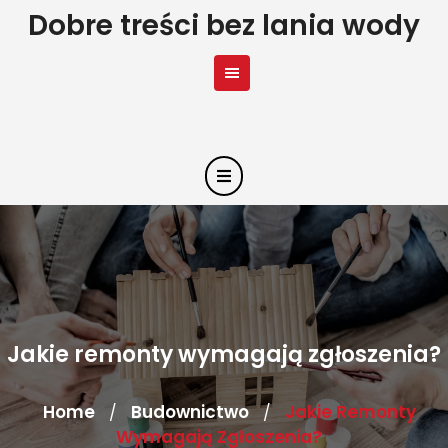
Skip
Dobre treści bez lania wody
to
content
Jakie remonty wymagają zgłoszenia?
Home
Budownictwo
Jakie Remonty
/
/
Wymagają Zgłoszenia?