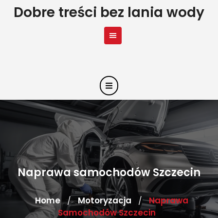
Skip
Dobre treści bez lania wody
to
content
Naprawa samochodów Szczecin
Home
Motoryzacja
Naprawa
/
/
Samochodów Szczecin