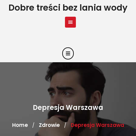
Skip
Dobre treści bez lania wody
to
content
Depresja Warszawa
Home
Zdrowie
Depresja Warszawa
/
/