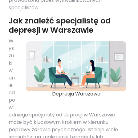
prowadzona przez wykwalifikowanych
specjalistów.
Jak znaleźć specjalistę od
depresji w Warszawie
W
ys
zu
ki
w
an
ie
od
Depresja Warszawa
po
wi
edniego specjalisty od depresji w Warszawie
może być kluczowym krokiem w kierunku
poprawy zdrowia psychicznego. Istnieje wiele
sposobów na znalezienie terapeuty lub