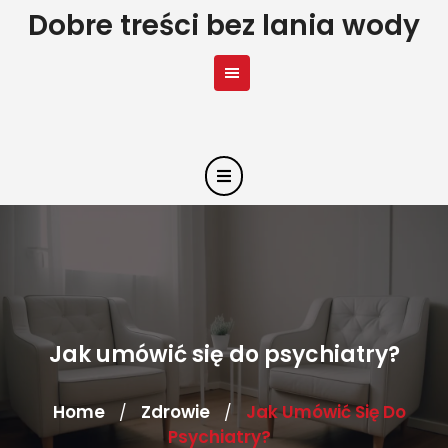
Skip
Dobre treści bez lania wody
to
content
Jak umówić się do psychiatry?
Home
Zdrowie
Jak Umówić Się Do
/
/
Psychiatry?