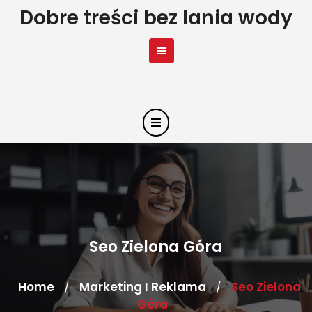
Skip
Dobre treści bez lania wody
to
content
Seo Zielona Góra
Home
Marketing I Reklama
Seo Zielona
/
/
Góra