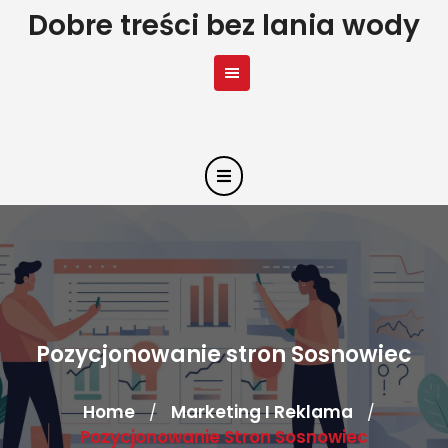
Skip
Dobre treści bez lania wody
to
content
Pozycjonowanie stron Sosnowiec
Home
Marketing I Reklama
/
/
Pozycjonowanie Stron Sosnowiec