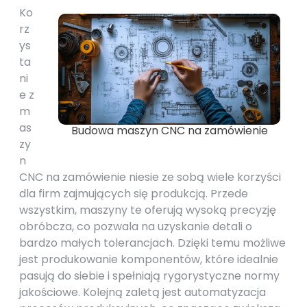
Ko
rz
ys
ta
ni
e z
m
as
Budowa maszyn CNC na zamówienie
zy
n
CNC na zamówienie niesie ze sobą wiele korzyści
dla firm zajmujących się produkcją. Przede
wszystkim, maszyny te oferują wysoką precyzję
obróbcza, co pozwala na uzyskanie detali o
bardzo małych tolerancjach. Dzięki temu możliwe
jest produkowanie komponentów, które idealnie
pasują do siebie i spełniają rygorystyczne normy
jakościowe. Kolejną zaletą jest automatyzacja