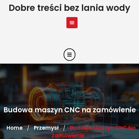
Skip
Dobre treści bez lania wody
to
content
Budowa maszyn CNC na zamówienie
Home
Przemysł
Budowa Maszyn CNC Na
/
/
Zamówienie