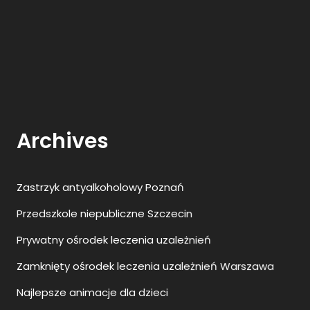
Archives
Zastrzyk antyalkoholowy Poznań
Przedszkole niepubliczne Szczecin
Prywatny ośrodek leczenia uzależnień
Zamknięty ośrodek leczenia uzależnień Warszawa
Najlepsze animacje dla dzieci
Ranking agencji SEO w Polsce
Wyciągarki do samochodów
Toksyna botulinowa
Transport indywidualny Szczecin Berlin
Kosmetyki do skóry atopowej