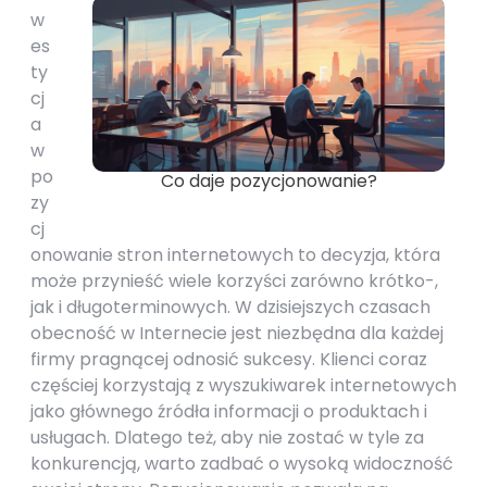
w
es
ty
cj
a
w
po
Co daje pozycjonowanie?
zy
cj
onowanie stron internetowych to decyzja, która
może przynieść wiele korzyści zarówno krótko-,
jak i długoterminowych. W dzisiejszych czasach
obecność w Internecie jest niezbędna dla każdej
firmy pragnącej odnosić sukcesy. Klienci coraz
częściej korzystają z wyszukiwarek internetowych
jako głównego źródła informacji o produktach i
usługach. Dlatego też, aby nie zostać w tyle za
konkurencją, warto zadbać o wysoką widoczność