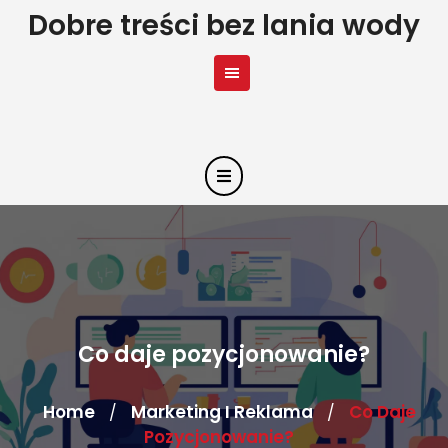
Skip
Dobre treści bez lania wody
to
content
Co daje pozycjonowanie?
Home
Marketing I Reklama
Co Daje
/
/
Pozycjonowanie?