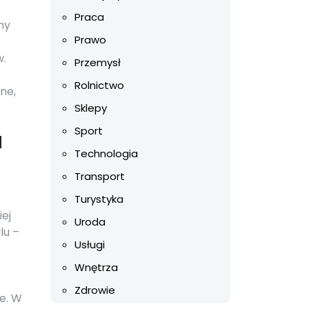
Praca
ny
Prawo
w.
Przemysł
Rolnictwo
ne,
Sklepy
Sport
u
Technologia
Transport
Turystyka
ej
Uroda
lu –
Usługi
Wnętrza
Zdrowie
e. W