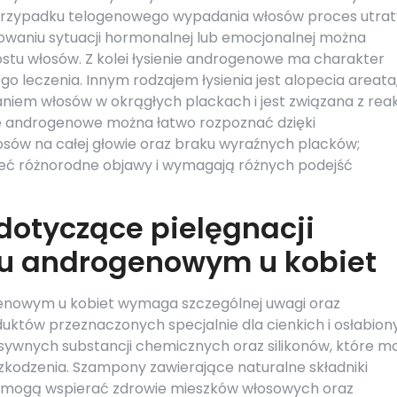
przypadku telogenowego wypadania włosów proces utrat
zowaniu sytuacji hormonalnej lub emocjonalnej można
tu włosów. Z kolei łysienie androgenowe ma charakter
o leczenia. Innym rodzajem łysienia jest alopecia areata
niem włosów w okrągłych plackach i jest związana z rea
e androgenowe można łatwo rozpoznać dzięki
sów na całej głowie oraz braku wyraźnych placków;
ieć różnorodne objawy i wymagają różnych podejść
 dotyczące pielęgnacji
niu androgenowym u kobiet
genowym u kobiet wymaga szczególnej uwagi oraz
duktów przeznaczonych specjalnie dla cienkich i osłabion
sywnych substancji chemicznych oraz silikonów, które m
zkodzenia. Szampony zawierające naturalne składniki
a, mogą wspierać zdrowie mieszków włosowych oraz