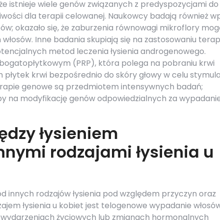
że istnieje wiele genów związanych z predyspozycjami do
liwości dla terapii celowanej. Naukowcy badają również w
ów; okazało się, że zaburzenia równowagi mikroflory mo
osów. Inne badania skupiają się na zastosowaniu terapi
otencjalnych metod leczenia łysienia androgenowego.
ogatopłytkowym (PRP), która polega na pobraniu krwi
h płytek krwi bezpośrednio do skóry głowy w celu stymula
terapie genowe są przedmiotem intensywnych badań;
by na modyfikację genów odpowiedzialnych za wypadani
iędzy łysieniem
nymi rodzajami łysienia u
 od innych rodzajów łysienia pod względem przyczyn oraz
jem łysienia u kobiet jest telogenowe wypadanie włosów
h wydarzeniach życiowych lub zmianach hormonalnych