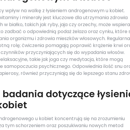
cy wpływ na walkę z łysieniem androgenowym u kobiet.
taminy i minerały jest kluczowe dla utrzymania zdrowia
 białko, takich jak ryby, jaja czy orzechy, może wspier
 zadbać o odpowiednią podaż żelaza oraz cynku, które 
nia organizmu i zdrowia mieszków włosowych. Regularna
otną rolę; ćwiczenia pomagają poprawić krążenie krwi or
z czynników przyczyniających się do wypadania włosów.
elaksacyjne, takie jak joga czy medytacja, które mogą
e samopoczucia psychicznego. Odpowiednia ilość snu or
papierosy, również przyczyniają się do lepszego stanu zdro
 badania dotyczące łysieni
obiet
ndrogenowego u kobiet koncentrują się na zrozumieniu
za tym schorzeniem oraz poszukiwaniu nowych metod