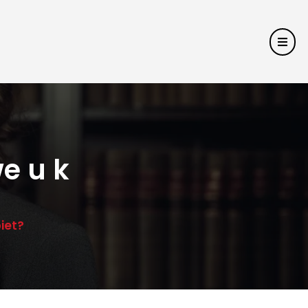
e u k
iet?