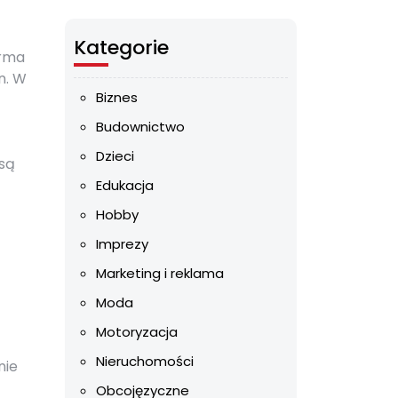
Kategorie
orma
n. W
Biznes
Budownictwo
Dzieci
są
Edukacja
Hobby
Imprezy
Marketing i reklama
Moda
Motoryzacja
Nieruchomości
nie
Obcojęzyczne