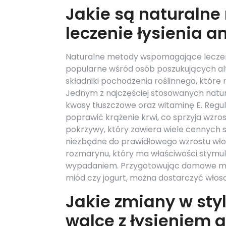
Jakie są naturaln
leczenie łysienia 
Naturalne metody wspomagające leczenie
popularne wśród osób poszukujących al
składniki pochodzenia roślinnego, któr
Jednym z najczęściej stosowanych natura
kwasy tłuszczowe oraz witaminę E. Reg
poprawić krążenie krwi, co sprzyja wzro
pokrzywy, który zawiera wiele cennych su
niezbędne do prawidłowego wzrostu włos
rozmarynu, który ma właściwości stymul
wypadaniem. Przygotowując domowe mase
miód czy jogurt, można dostarczyć wło
Jakie zmiany w st
walce z łysieniem