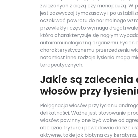
związanych z ciążą czy menopauzą. W 
jest zazwyczaj tymczasowy i po ustabili
oczekiwać powrotu do normalnego wzros
przewlekły i często wymaga długotrwałeg
która charakteryzuje się nagłym wypada
autoimmunologiczną organizmu. Łysieni
charakterystycznemu przerzedzeniu wło
natomiast inne rodzaje łysienia mogą m
terapeutycznych.
Jakie są zalecenia
włosów przy łysie
Pielęgnacja włosów przy łysieniu andro
delikatności. Ważne jest stosowanie pro
włosów; powinny one być wolne od agre
obciążać fryzurę i powodować dalsze us
aktywne, takie jak biotyna czy keratyn