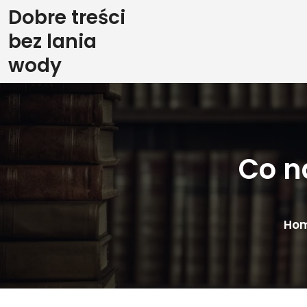
Skip
Dobre treści
to
bez lania
content
wody
Co n
Ho