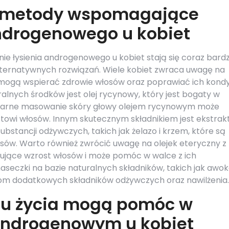
e metody wspomagające
androgenowego u kobiet
 łysienia androgenowego u kobiet stają się coraz bardz
ternatywnych rozwiązań. Wiele kobiet zwraca uwagę na
e mogą wspierać zdrowie włosów oraz poprawiać ich kondy
lnych środków jest olej rycynowy, który jest bogaty w
ularne masowanie skóry głowy olejem rycynowym może
stowi włosów. Innym skutecznym składnikiem jest ekstrakt
bstancji odżywczych, takich jak żelazo i krzem, które są
ów. Warto również zwrócić uwagę na olejek eteryczny z
ujące wzrost włosów i może pomóc w walce z ich
czki na bazie naturalnych składników, takich jak awok
som dodatkowych składników odżywczych oraz nawilżenia.
ylu życia mogą pomóc w
 androgenowym u kobiet