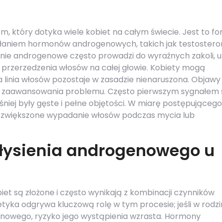
m, który dotyka wiele kobiet na całym świecie. Jest to f
ziałaniem hormonów androgenowych, takich jak testostero
enie androgenowe często prowadzi do wyraźnych zakoli, u
i przerzedzenia włosów na całej głowie. Kobiety mogą
, a linia włosów pozostaje w zasadzie nienaruszona. Objawy
ia zaawansowania problemu. Często pierwszym sygnałem 
eśniej były gęste i pełne objętości. W miarę postępującego
ć zwiększone wypadanie włosów podczas mycia lub
 łysienia androgenowego u
et są złożone i często wynikają z kombinacji czynników
ka odgrywa kluczową rolę w tym procesie; jeśli w rodzi
enowego, ryzyko jego wystąpienia wzrasta. Hormony