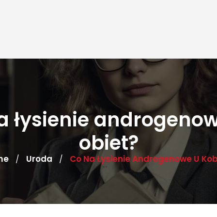
a łysienie androgenow
obiet?
me
Uroda
Co Na Łysienie Androgenowe U Kob
/
/