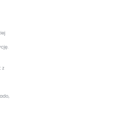
iej
cję.
 z
ado,