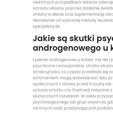
niektórych przypadkach lekarze zalecają
wzrostu włosów poprzez działanie świat
zmiany w diecie oraz suplementację wit
Niezależnie od wybranej metody leczenia
specjalistą ds.
Jakie są skutki psy
androgenowego u k
Łysienie androgenowe u kobiet ma nie ty
psychiczne i emocjonalne. Utrata włos
atrakcyjności, co często przekłada się 
schorzeniem mogą doświadczać lęku prze
społecznych z obawy przed krytyką lub n
uczucia smutku czy frustracji związane
skutecznych rozwiązań. W wielu przypad
psychologicznego lub grup wsparcia, gd
od innych osób przeżywających podobne