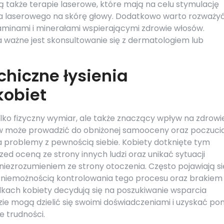
 także terapie laserowe, które mają na celu stymulację
ła laserowego na skórę głowy. Dodatkowo warto rozważy
aminami i minerałami wspierającymi zdrowie włosów.
 ważne jest skonsultowanie się z dermatologiem lub
chiczne łysienia
obiet
lko fizyczny wymiar, ale także znaczący wpływ na zdrowi
ów może prowadzić do obniżonej samooceny oraz poczuci
na problemy z pewnością siebie. Kobiety dotknięte tym
d oceną ze strony innych ludzi oraz unikać sytuacji
iezrozumieniem ze strony otoczenia. Często pojawiają si
 z niemożnością kontrolowania tego procesu oraz brakiem
kach kobiety decydują się na poszukiwanie wsparcia
zie mogą dzielić się swoimi doświadczeniami i uzyskać p
 trudności.