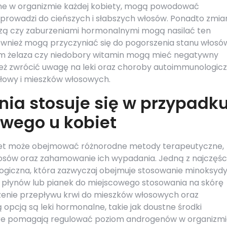
ne w organizmie każdej kobiety, mogą powodować
prowadzi do cieńszych i słabszych włosów. Ponadto zmia
zą czy zaburzeniami hormonalnymi mogą nasilać ten
również mogą przyczyniać się do pogorszenia stanu włosó
ziom żelaza czy niedobory witamin mogą mieć negatywny
eż zwrócić uwagę na leki oraz choroby autoimmunologicz
łowy i mieszków włosowych.
nia stosuje się w przypadk
owego u kobiet
biet może obejmować różnorodne metody terapeutyczne,
osów oraz zahamowanie ich wypadania. Jedną z najczęści
logiczna, która zazwyczaj obejmuje stosowanie minoksydy
i płynów lub pianek do miejscowego stosowania na skórę
szenie przepływu krwi do mieszków włosowych oraz
opcją są leki hormonalne, takie jak doustne środki
óre pomagają regulować poziom androgenów w organizmi