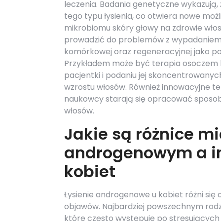
leczenia. Badania genetyczne wykazują, 
tego typu łysienia, co otwiera nowe moż
mikrobiomu skóry głowy na zdrowie włos
prowadzić do problemów z wypadaniem wł
komórkowej oraz regeneracyjnej jako p
Przykładem może być terapia osoczem b
pacjentki i podaniu jej skoncentrowanyc
wzrostu włosów. Również innowacyjne 
naukowcy starają się opracować sposo
włosów.
Jakie są różnice m
androgenowym a in
kobiet
Łysienie androgenowe u kobiet różni się
objawów. Najbardziej powszechnym rodza
które często występuje po stresującyc