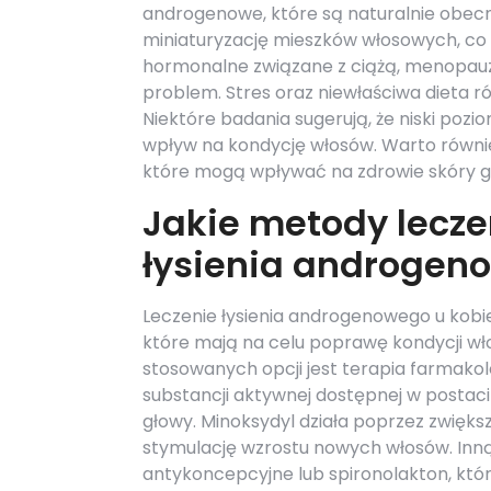
androgenowe, które są naturalnie obec
miniaturyzację mieszków włosowych, co 
hormonalne związane z ciążą, menopau
problem. Stres oraz niewłaściwa dieta 
Niektóre badania sugerują, że niski po
wpływ na kondycję włosów. Warto równi
które mogą wpływać na zdrowie skóry g
Jakie metody lecze
łysienia androgen
Leczenie łysienia androgenowego u ko
które mają na celu poprawę kondycji wł
stosowanych opcji jest terapia farmako
substancji aktywnej dostępnej w postac
głowy. Minoksydyl działa poprzez zwięk
stymulację wzrostu nowych włosów. Inną 
antykoncepcyjne lub spironolakton, kt