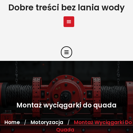
Skip
Dobre treści bez lania wody
to
content
Montaż wyciągarki do quada
Home
Motoryzacja
Montaż Wyciągarki Do
/
/
Quada