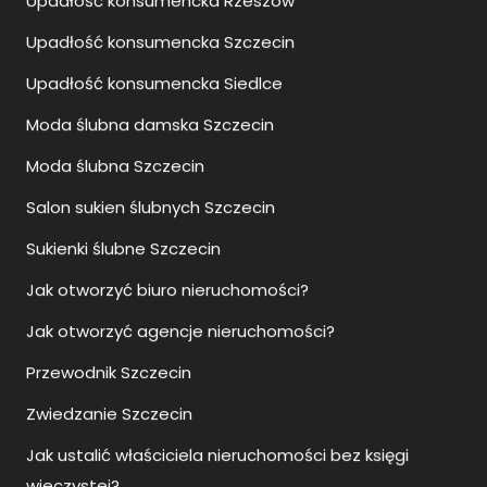
Salon sukien ślubnych Szczecin
Sukienki ślubne Szczecin
Jak otworzyć biuro nieruchomości?
Jak otworzyć agencje nieruchomości?
Przewodnik Szczecin
Zwiedzanie Szczecin
Jak ustalić właściciela nieruchomości bez księgi
wieczystej?
Zalety i wady pomp ciepła
Jak się ubrać na wesele po 40?
Jaka klimatyzacja do domu 150m2?
Jak się ubrać na wesele?