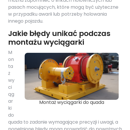
można zapomnieć o linkach holowniczych lub
pasach mocujących, które mogą być użyteczne
w przypadku awarii lub potrzeby holowania
innego pojazdu.
Jakie błędy unikać podczas
montażu wyciągarki
M
on
ta
ż
wy
ci
ąg
ar
Montaż wyciągarki do quada
ki
do
quada to zadanie wymagające precyzji i uwagi, a
popełnione błędy mogą prowadzić do poważnych