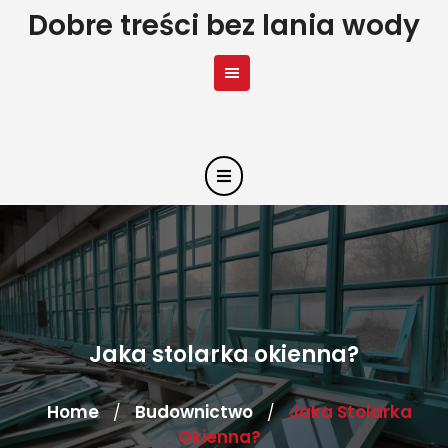
Skip
Dobre treści bez lania wody
to
content
Jaka stolarka okienna?
Home
Budownictwo
Jaka Stolarka
/
/
Okienna?